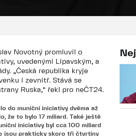
islav Novotný promluvil o
Nej
iativy, uvedenými Lipavským, a
dy. „Česká republika kryje
venku i zevnitř. Stává se
trany Ruska,“ řekl pro neČT24.
ělo do muniční iniciativy dvěma až
o, že to bylo 17 miliard. Také ještě
niční iniciativy byl ccа 100 miliard
o jsou prakticky skoro tři čtvrtiny