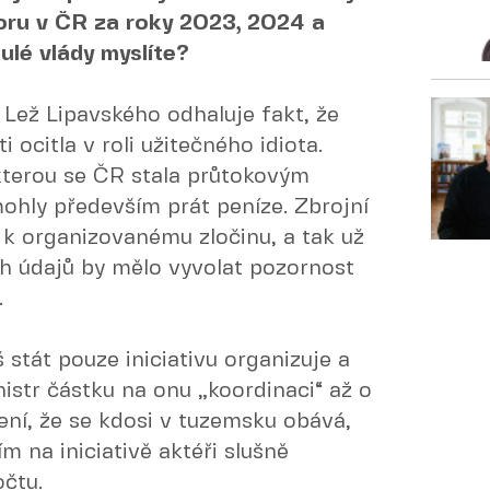
oru v ČR za roky 2023, 2024 a
ulé vlády myslíte?
 Lež Lipavského odhaluje fakt, že
 ocitla v roli užitečného idiota.
kterou se ČR stala průtokovým
ohly především prát peníze. Zbrojní
o k organizovanému zločinu, a tak už
h údajů by mělo vyvolat pozornost
.
 stát pouze iniciativu organizuje a
nistr částku na onu „koordinaci“ až o
tlení, že se kdosi v tuzemsku obává,
ím na iniciativě aktéři slušně
čtu.