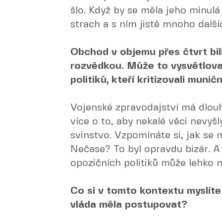
šlo. Když by se měla jeho minulá 
strach a s ním jistě mnoho další
Obchod v objemu přes čtvrt bil
rozvědkou. Může to vysvětlova
politiků, kteří kritizovali munič
Vojenské zpravodajství má dlou
více o to, aby nekalé věci nevyšl
svinstvo. Vzpomínáte si, jak se
Nečase? To byl opravdu bizár. A
opozičních politiků může lehko n
Co si v tomto kontextu myslíte
vláda měla postupovat?