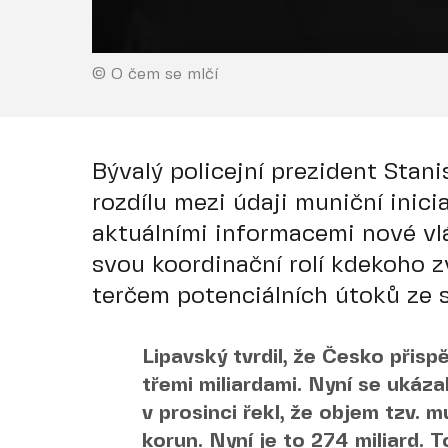
© O čem se mlčí
Bývalý policejní prezident Stan
rozdílu mezi údaji muniční inic
aktuálními informacemi nové vlá
svou koordinační rolí kdekoho z
terčem potenciálních útoků ze s
Lipavský tvrdil, že Česko přisp
třemi miliardami. Nyní se ukázal
v prosinci řekl, že objem tzv. mu
korun. Nyní je to 274 miliard. T