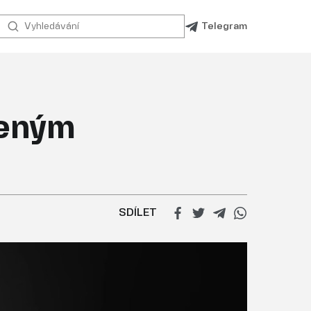
Telegram
leným
SDÍLET