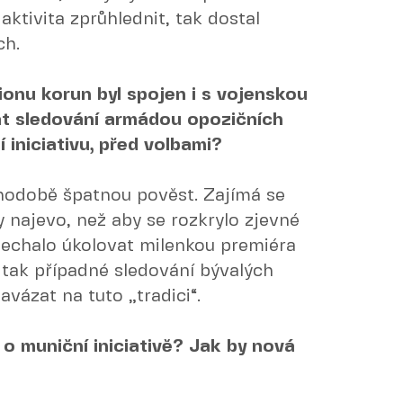
aktivita zprůhlednit, tak dostal
ch.
ionu korun byl spojen i s vojenskou
t sledování armádou opozičních
ní iniciativu, před volbami?
hodobě špatnou pověst. Zajímá se
y najevo, než aby se rozkrylo zjevné
 nechalo úkolovat milenkou premiéra
 tak případné sledování bývalých
avázat na tuto „tradici“.
 o muniční iniciativě? Jak by nová