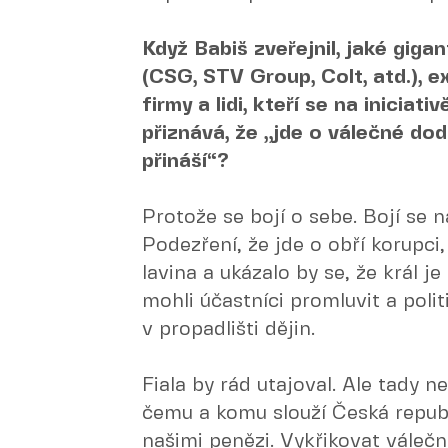
Když Babiš zveřejnil, jaké giga
(CSG, STV Group, Colt, atd.), e
firmy a lidi, kteří se na iniciat
přiznává, že „jde o válečné dod
přináší“?
Protože se bojí o sebe. Bojí se 
Podezření, že jde o obří korupci,
lavina a ukázalo by se, že král j
mohli účastníci promluvit a polit
v propadlišti dějin.
Fiala by rád utajoval. Ale tady 
čemu a komu slouží Česká republ
našimi penězi. Vykřikovat váleč