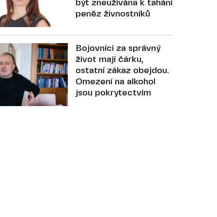
být zneužívána k tahání
peněz živnostníků
Bojovníci za správný
život mají čárku,
ostatní zákaz obejdou.
Omezení na alkohol
jsou pokrytectvím