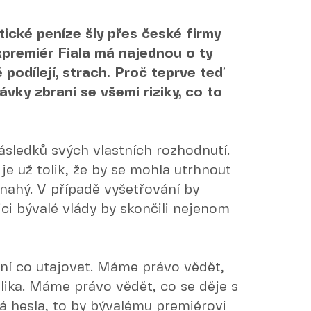
ntické peníze šly přes české firmy
xpremiér Fiala má najednou o ty
ivě podílejí, strach. Proč teprve teď
ávky zbraní se všemi riziky, co to
následků svých vlastních rozhodnutí.
 je už tolik, že by se mohla utrhnout
e nahý. V případě vyšetřování by
ici bývalé vlády by skončili nejenom
není co utajovat. Máme právo vědět,
ika. Máme právo vědět, co se děje s
ná hesla, to by bývalému premiérovi