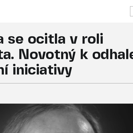
se ocitla v roli
ota. Novotný k odha
 iniciativy