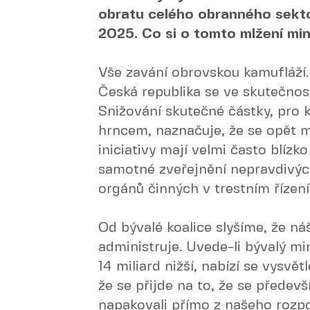
obratu celého obranného sekt
2025. Co si o tomto mlžení min
Vše zavání obrovskou kamufláží.
Česká republika se ve skutečnosti
Snižování skutečné částky, pro 
hrncem, naznačuje, že se opět m
iniciativy mají velmi často blízk
samotné zveřejnění nepravdivýc
orgánů činných v trestním řízení
Od bývalé koalice slyšíme, že náš
administruje. Uvede-li bývalý mi
14 miliard nižší, nabízí se vysvě
že se přijde na to, že se předevš
napakovali přímo z našeho rozpo