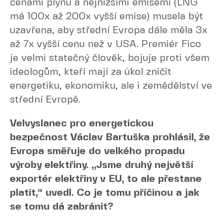
cenami plynu a nejnižšími emisemi (LNG
má 100x až 200x vyšší emise) musela být
uzavřena, aby střední Evropa dále měla 3x
až 7x vyšší cenu než v USA. Premiér Fico
je velmi statečný člověk, bojuje proti všem
ideologům, kteří mají za úkol zničit
energetiku, ekonomiku, ale i zemědělství ve
střední Evropě.
Velvyslanec pro energetickou
bezpečnost Václav Bartuška prohlásil, že
Evropa směřuje do velkého propadu
výroby elektřiny. „Jsme druhý největší
exportér elektřiny v EU, to ale přestane
platit,“ uvedl. Co je tomu příčinou a jak
se tomu dá zabránit?