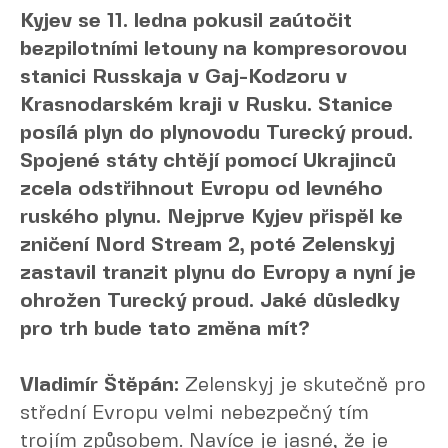
Kyjev se 11. ledna pokusil zaútočit
bezpilotními letouny na kompresorovou
stanici Russkaja v Gaj-Kodzoru v
Krasnodarském kraji v Rusku. Stanice
posílá plyn do plynovodu Turecký proud.
Spojené státy chtějí pomocí Ukrajinců
zcela odstřihnout Evropu od levného
ruského plynu. Nejprve Kyjev přispěl ke
zničení Nord Stream 2, poté Zelenskyj
zastavil tranzit plynu do Evropy a nyní je
ohrožen Turecký proud. Jaké důsledky
pro trh bude tato změna mít?
Vladimír Štěpán:
Zelenskyj je skutečně pro
střední Evropu velmi nebezpečný tím
trojím způsobem. Navíce je jasné, že je