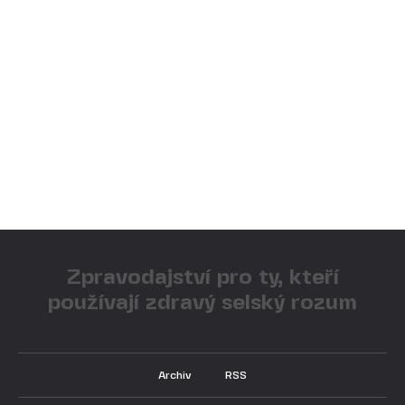
Zpravodajství pro ty, kteří
používají zdravý selský rozum
Archiv
RSS