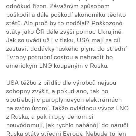
odněkud řízen. Závažným způsobem
poškodil a dále poškodí ekonomiku těchto
států. Ale proč by to nedělal? Poškozené
státy jako ČR dále zvýší pomoc Ukrajině.
Jak se uvádí už i v tisku, USA mají za cíl
zastavit dodávky ruského plynu do střední
Evropy potrubní cestou a nahradit ho
americkým LNG koupeným v Rusku.
USA těžbu z břidlic dle výrobců nejsou
schopny zvýšit, a pokud ano, tak ho
spotřebují v paroplynových elektrárnách
na svém území. Takže ovládnou vývoz LNG
z Ruska, a pak i ropy. Jenom si
neuvědomují, jak rychle nahánějí do náručí
Ruska státy střední Evropy. Nebude to jen