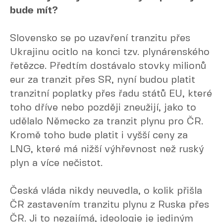
bude mít?
Slovensko se po uzavření tranzitu přes
Ukrajinu ocitlo na konci tzv. plynárenského
řetězce. Předtím dostávalo stovky milionů
eur za tranzit přes SR, nyní budou platit
tranzitní poplatky přes řadu států EU, které
toho dříve nebo později zneužijí, jako to
udělalo Německo za tranzit plynu pro ČR.
Kromě toho bude platit i vyšší ceny za
LNG, které má nižší výhřevnost než ruský
plyn a více nečistot.
Česká vláda nikdy neuvedla, o kolik přišla
ČR zastavením tranzitu plynu z Ruska přes
ČR. Ji to nezajímá, ideologie je jediným