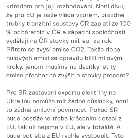
kritériem pro její rozhodování. Není divu,
že pro EU je naše vláda vzorem, prázdné
trubky tranzitní soustavy ČR zaplatí ze 100
% odběratelé v ČR a západní společnosti
vydělají na ČR stovky mil. eur za rok.
Přitom se zvýší emise CO2. Takže doba
nulových emisí se opravdu blíží mílovými
kroky, jenom musíme na desítky let ty
emise přechodně zvýšit o stovky procent?
Pro SR zastavení exportu elektřiny na
Ukrajinu nemůže mít žádné důsledky, není
to žádná smluvní povinnost. Pokud SR
bude postiženo třeba krácením dotací z
EU, tak už nejsme v EU, ale v totalitě. A
bude potřeba z EU rychle vystoupit. Tyto