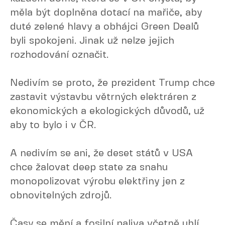
měla být doplněna dotací na mařiče, aby
duté zelené hlavy a obhájci Green Dealů
byli spokojeni. Jinak už nelze jejich
rozhodování označit.
Nedivím se proto, že prezident Trump chce
zastavit výstavbu větrných elektráren z
ekonomických a ekologických důvodů, už
aby to bylo i v ČR.
A nedivím se ani, že deset států v USA
chce žalovat deep state za snahu
monopolizovat výrobu elektřiny jen z
obnovitelných zdrojů.
Časy se mění a fosilní paliva včetně uhlí