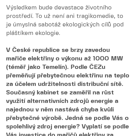
Výsledkem bude devastace životního
prostředí. To už není ani tragikomedie, to
je úmyslná sabotáž ekologických cílů pod
pláštíkem ekologie.
V České republice se brzy zavedou
mařiče elektřiny o výkonu až 1000 MW
(téměř jako Temelín). Podle ČEZu
přeměňují přebytečnou elektřinu na teplo
za účelem udržitelnosti distribuční sítě.
Současný kabinet se zaměřil na růst
využití alternativních zdrojů energie a
najednou v něm nastává chyba kvůli
přebytečné výrobě. Jedná se podle Vás o
spolehlivý zdroj energie? Vyplatí se podle
Vás investice do mařičů elektřiny za