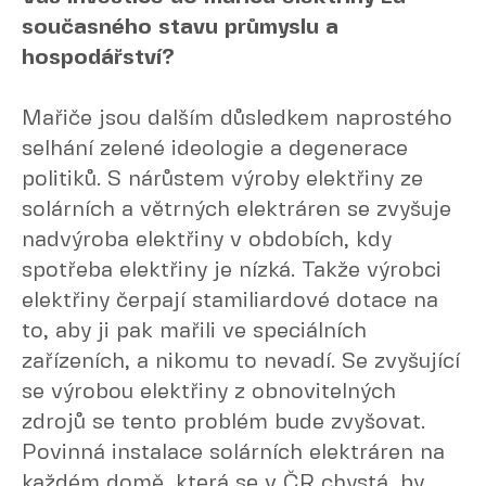
současného stavu průmyslu a
hospodářství?
Mařiče jsou dalším důsledkem naprostého
selhání zelené ideologie a degenerace
politiků. S nárůstem výroby elektřiny ze
solárních a větrných elektráren se zvyšuje
nadvýroba elektřiny v obdobích, kdy
spotřeba elektřiny je nízká. Takže výrobci
elektřiny čerpají stamiliardové dotace na
to, aby ji pak mařili ve speciálních
zařízeních, a nikomu to nevadí. Se zvyšující
se výrobou elektřiny z obnovitelných
zdrojů se tento problém bude zvyšovat.
Povinná instalace solárních elektráren na
každém domě, která se v ČR chystá, by