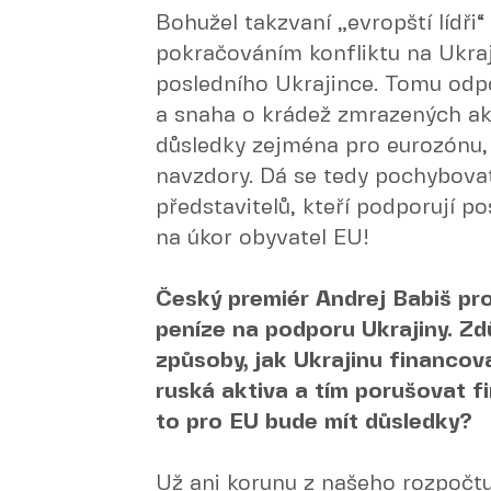
Bohužel takzvaní „evropští lídři“ 
pokračováním konfliktu na Ukraj
posledního Ukrajince. Tomu odpov
a snaha o krádež zmrazených akt
důsledky zejména pro eurozónu, 
navzdory. Dá se tedy pochybova
představitelů, kteří podporují po
na úkor obyvatel EU!
Český premiér Andrej Babiš pro
peníze na podporu Ukrajiny. Zdů
způsoby, jak Ukrajinu financov
ruská aktiva a tím porušovat fi
to pro EU bude mít důsledky?
Už ani korunu z našeho rozpočtu,