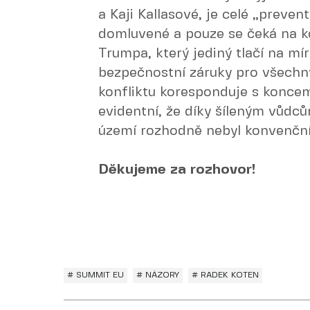
a Kaji Kallasové, je celé „preve
domluvené a pouze se čeká na k
Trumpa, který jediný tlačí na mí
bezpečnostní záruky pro všechn
konfliktu koresponduje s koncem
evidentní, že díky šíleným vůdc
území rozhodně nebyl konvenční
Děkujeme za rozhovor!
# SUMMIT EU
# NÁZORY
# RADEK KOTEN