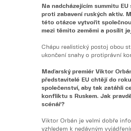
Na nadcházejícím summitu EU 
proti zabavení ruských aktiv. 
této otázce vytvořit společnou
mezi těmito zeměmi a posílit j
Chápu realistický postoj obou st
ukončení snahy o protiprávní ko
Maďarský premiér Viktor Orbán
představitelé EU chtějí do rok
společenství, aby tak zatáhli 
konfliktu s Ruskem. Jak pravd
scénář?
Viktor Orbán je velmi dobře inf
vzhledem k nedávným vyjádření