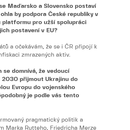
se Maďarsko a Slovensko postaví
Mohla by podpora České republiky v
 platformu pro užší spolupráci
ejich postavení v EU?
átů a očekávám, že se i ČR připojí k
nfiskaci zmrazených aktiv.
 se domnívá, že vedoucí
u 2030 přijmout Ukrajinu do
celou Evropu do vojenského
ěpodobný je podle vás tento
ormovaný pragmatický politik a
m Marka Rutteho, Friedricha Merze