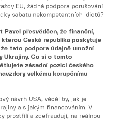
raždy EU, žádná podpora porušování
ědky sabatu nekompetentních idiotů?
t Pavel přesvědčen, že finanční,
, kterou Česká republika poskytuje
a že tato podpora údajně umožní
 Ukrajiny. Co si o tomto
ětlujete zásadní pozici českého
 navzdory velkému korupčnímu
ový návrh USA, věděl by, jak je
ajiny a s jakým financováním. V
y prostřílí a zdefraudují, na reálnou