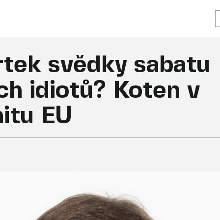
tek svědky sabatu
h idiotů? Koten v
itu EU