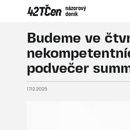
Budeme ve čtvr
nekompetentníc
podvečer summ
17.12.2025