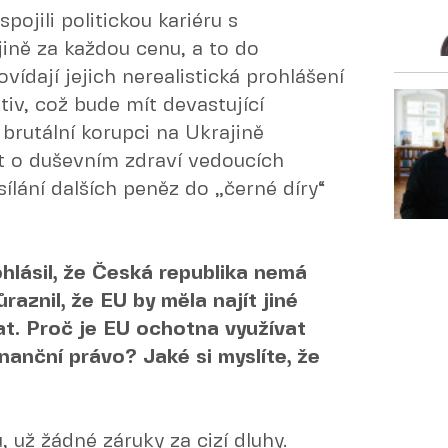
spojili politickou kariéru s
ině za každou cenu, a to do
ídají jejich nerealistická prohlášení
iv, což bude mít devastující
brutální korupci na Ukrajině
t o duševním zdraví vedoucích
sílání dalších peněz do „černé díry“
hlásil, že Česká republika nemá
raznil, že EU by měla najít jiné
at. Proč je EU ochotna využívat
nanční právo? Jaké si myslíte, že
 už žádné záruky za cizí dluhy.