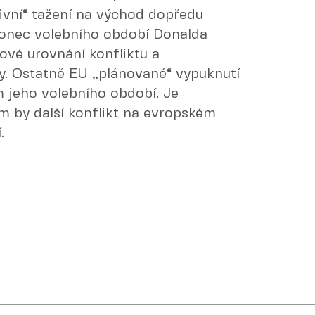
ntivní“ tažení na východ dopředu
onec volebního období Donalda
rové urovnání konfliktu a
y. Ostatně EU „plánované“ vypuknutí
 jeho volebního období. Je
ům by další konflikt na evropském
.