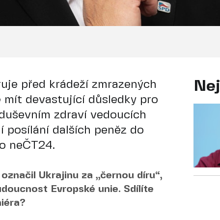
uje před krádeží zmrazených
Nej
 mít devastující důsledky pro
 duševním zdraví vedoucích
í posílání dalších peněz do
pro neČT24.
označil Ukrajinu za „černou díru“,
udoucnost Evropské unie. Sdílíte
iéra?