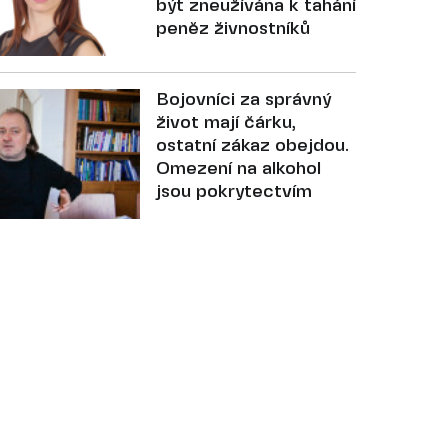
být zneužívána k tahání
peněz živnostníků
Bojovníci za správný
život mají čárku,
ostatní zákaz obejdou.
Omezení na alkohol
jsou pokrytectvím