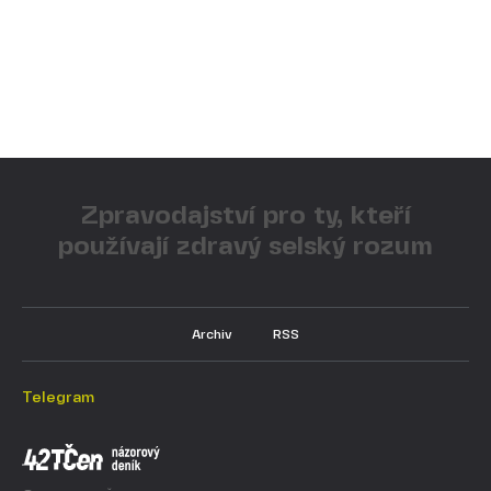
Zpravodajství pro ty, kteří
používají zdravý selský rozum
Archiv
RSS
Telegram