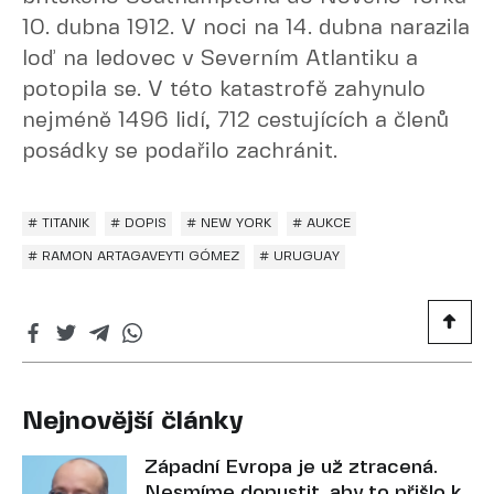
10. dubna 1912. V noci na 14. dubna narazila
loď na ledovec v Severním Atlantiku a
potopila se. V této katastrofě zahynulo
nejméně 1496 lidí, 712 cestujících a členů
posádky se podařilo zachránit.
# TITANIK
# DOPIS
# NEW YORK
# AUKCE
# RAMON ARTAGAVEYTI GÓMEZ
# URUGUAY
Nejnovější články
Západní Evropa je už ztracená.
Nesmíme dopustit, aby to přišlo k