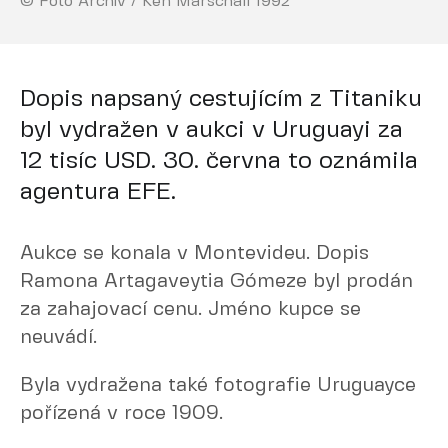
© Foto Archiv / Ken Marschall 1992
Dopis napsaný cestujícím z Titaniku
byl vydražen v aukci v Uruguayi za
12 tisíc USD. 30. června to oznámila
agentura EFE.
Aukce se konala v Montevideu. Dopis
Ramona Artagaveytia Gómeze byl prodán
za zahajovací cenu. Jméno kupce se
neuvádí.
Byla vydražena také fotografie Uruguayce
pořízená v roce 1909.