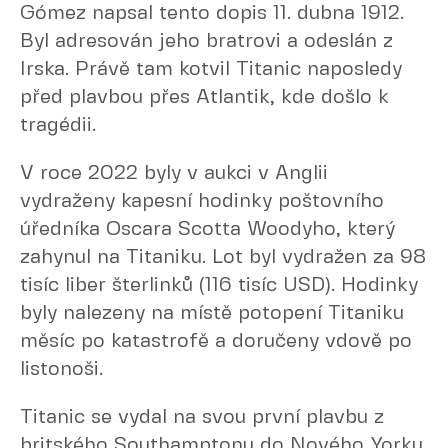
Gómez napsal tento dopis 11. dubna 1912.
Byl adresován jeho bratrovi a odeslán z
Irska. Právě tam kotvil Titanic naposledy
před plavbou přes Atlantik, kde došlo k
tragédii.
V roce 2022 byly v aukci v Anglii
vydraženy kapesní hodinky poštovního
úředníka Oscara Scotta Woodyho, který
zahynul na Titaniku. Lot byl vydražen za 98
tisíc liber šterlinků (116 tisíc USD). Hodinky
byly nalezeny na místě potopení Titaniku
měsíc po katastrofě a doručeny vdově po
listonoši.
Titanic se vydal na svou první plavbu z
britského Southamptonu do Nového Yorku