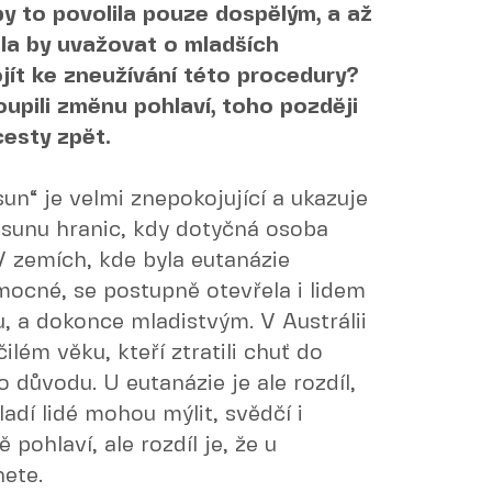
y to povolila pouze dospělým, a až
čala by uvažovat o mladších
jít ke zneužívání této procedury?
oupili změnu pohlaví, toho později
cesty zpět.
un“ je velmi znepokojující a ukazuje
osunu hranic, kdy dotyčná osoba
V zemích, kde byla eutanázie
ocné, se postupně otevřela i lidem
, a dokonce mladistvým. V Austrálii
lém věku, kteří ztratili chuť do
 důvodu. U eutanázie je ale rozdíl,
ladí lidé mohou mýlit, svědčí i
pohlaví, ale rozdíl je, že u
ete.