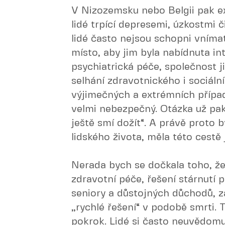
V Nizozemsku nebo Belgii pak exi
lidé trpící depresemi, úzkostmi 
lidé často nejsou schopni vnímat
místo, aby jim byla nabídnuta in
psychiatrická péče, společnost 
selhání zdravotnického i sociál
výjimečných a extrémních případů
velmi nebezpečný. Otázka už pak
ještě smí dožít“. A právě proto b
lidského života, měla této cest
Nerada bych se dočkala toho, že
zdravotní péče, řešení stárnutí 
seniory a důstojných důchodů, z
„rychlé řešení“ v podobě smrti. T
pokrok. Lidé si často neuvědomu