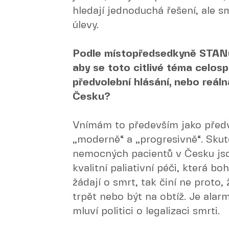
hledají jednoduchá řešení, ale s
úlevy.
Podle místopředsedkyně STANu
aby se toto citlivé téma celos
předvolební hlásání, nebo reá
Česku?
Vnímám to především jako předv
„moderně“ a „progresivně“. Skut
nemocných pacientů v Česku jsou
kvalitní paliativní péči, která bo
žádají o smrt, tak činí ne proto, 
trpět nebo být na obtíž. Je alarm
mluví politici o legalizaci smrti.