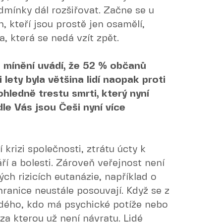
mínky dál rozšiřovat. Začne se u
 kteří jsou prostě jen osamělí,
a, která se nedá vzít zpět.
mínění uvádí, že 52 % občanů
lety byla většina lidí naopak proti
hledně trestu smrti, který nyní
dle Vás jsou Češi nyní více
krizi společnosti, ztrátu úcty k
ří a bolesti. Zároveň veřejnost není
ch rizicích eutanázie, například o
hranice neustále posouvají. Když se z
ždého, kdo má psychické potíže nebo
 za kterou už není návratu. Lidé