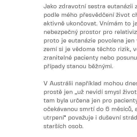
Jako zdravotní sestra eutanázi
podle mého přesvědčení život ch
aktivně ukončovat. Vnímám to jak
nebezpečný prostor pro relativiz
proto je eutanázie povolena jen 
zemí si je vědoma těchto rizik,
zranitelné pacienty nebo posunu
případy stanou běžnými.
V Austrálii například mohou dnes 
prostě jen „už nevidí smysl život
tam byla určena jen pro pacient
očekávanou smrtí do 6 měsíců, a
utrpení“ považuje i duševní strá
starších osob.