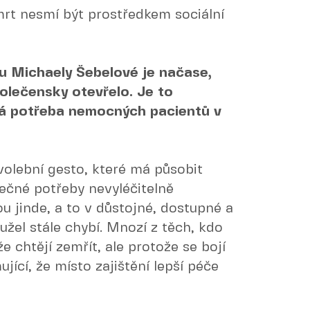
mrt nesmí být prostředkem sociální
 Michaely Šebelové je načase,
polečensky otevřelo. Je to
lná potřeba nemocných pacientů v
olební gesto, které má působit
ečné potřeby nevyléčitelně
 jinde, a to v důstojné, dostupné a
hužel stále chybí. Mnozí z těch, kdo
že chtějí zemřít, ale protože se bojí
ující, že místo zajištění lepší péče