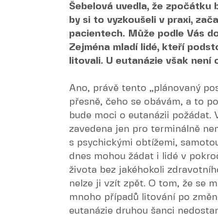
Šebelová uvedla, že zpočátku b
by si to vyzkoušeli v praxi, za
pacientech. Může podle Vás do
Zejména mladí lidé, kteří podst
litovali. U eutanázie však není 
Ano, právě tento „plánovaný pos
přesně, čeho se obávám, a to p
bude moci o eutanázii požádat. 
zavedena jen pro terminálně nem
s psychickými obtížemi, samotou
dnes mohou žádat i lidé v pokroči
života bez jakéhokoli zdravotního
nelze ji vzít zpět. O tom, že se m
mnoho případů litování po změně 
eutanázie druhou šanci nedostan