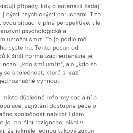
stují případy, kdy o eutanázii žádají
či jinými psychickými poruchami. Tito
 svou situaci v plné perspektivě, ale
tenzivní psychologická a
jim umožní smrt. To je podle mě
ního systému. Tento posun od
 k širší normalizaci eutanázie je
 nezní „kdo smí umřít“, ale „kdo se
y se společnost, která si váží
ě jednoznačně vyhnout.
 místo důsledné reformy sociální a
populace, zajištění dostupné péče o
ačne společnost nabízet lidem
o je morální rezignace, nikoliv
jí, že jakmile jednou takový zákon