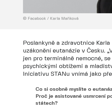
© Facebook / Karla Mařiková
Poslankyně a zdravotnice Karla
uzákonění eutanázie v Česku. „
jen pro terminálně nemocné, se 
psychickými obtížemi a mladist
Iniciativu STANu vnímá jako pře
Co si osobně myslíte o eutanáz
Proč je asistované usmrcení p
státech?