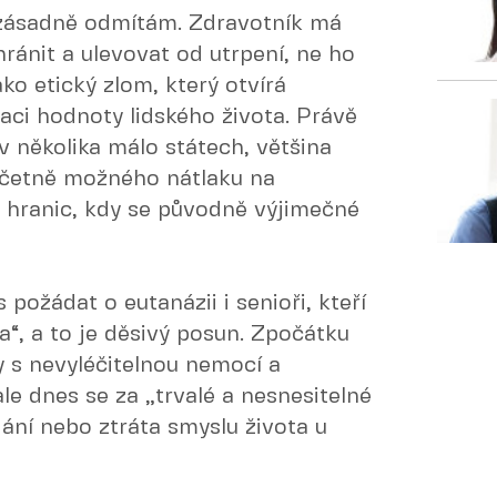
i zásadně odmítám. Zdravotník má
ránit a ulevovat od utrpení, ne ho
o etický zlom, který otvírá
aci hodnoty lidského života. Právě
v několika málo státech, většina
 včetně možného nátlaku na
 hranic, kdy se původně výjimečné
požádat o eutanázii i senioři, kteří
a“, a to je děsivý posun. Zpočátku
y s nevyléčitelnou nemocí a
le dnes se za „trvalé a nesnesitelné
dání nebo ztráta smyslu života u