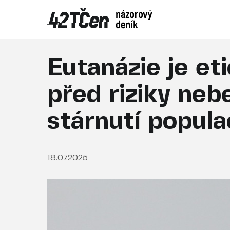
Eutanázie je et
před riziky ne
stárnutí popul
18.07.2025