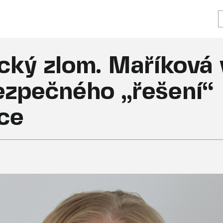
ický zlom. Maříková 
bezpečného „řešení“
ace