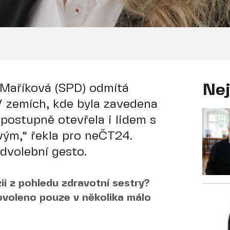
 Maříková (SPD) odmítá
Nej
V zemích, kde byla zavedena
postupně otevřela i lidem s
vým,“ řekla pro neČT24.
dvolební gesto.
ii z pohledu zdravotní sestry?
ovoleno pouze v několika málo