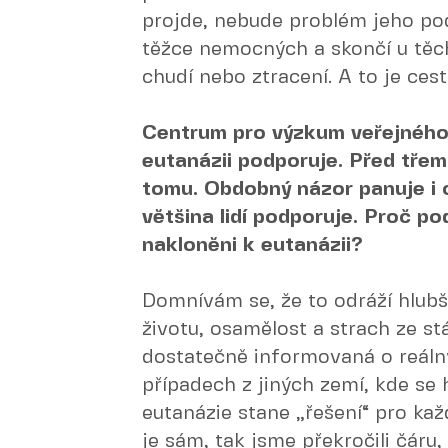
projde, nebude problém jeho pod
těžce nemocných a skončí u těch,
chudí nebo ztracení. A to je cest
Centrum pro výzkum veřejného 
eutanázii podporuje. Před třemi 
tomu. Obdobný názor panuje i o
většina lidí podporuje. Proč po
nakloněni k eutanázii?
Domnívám se, že to odráží hlubší 
životu, osamělost a strach ze stá
dostatečně informovaná o reálný
případech z jiných zemí, kde se 
eutanázie stane „řešení“ pro ka
je sám, tak jsme překročili čáru,