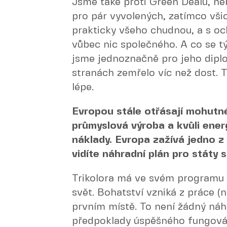
Jsme také proti Green Dealu, neb
pro pár vyvolených, zatímco všic
prakticky všeho chudnou, a s oc
vůbec nic společného. A co se tý
jsme jednoznačně pro jeho diplo
stranách zemřelo víc než dost. T
lépe.
Evropou stále otřásají mohutné
průmyslová výroba a kvůli energ
náklady. Evropa zažívá jedno z
vidíte náhradní plán pro státy 
Trikolora má ve svém programu tř
svět. Bohatství vzniká z práce (
prvním místě. To není žádný náhr
předpoklady úspěšného fungová