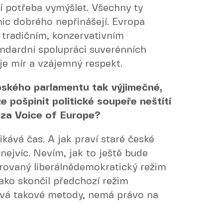
í potřeba vymýšlet. Všechny ty
nic dobrého nepřinášejí. Evropa
 tradičním, konzervativním
ndardní spolupráci suverénních
je mír a vzájemný respekt.
pského parlamentu tak výjimečné,
e pošpinit politické soupeře neštítí
uza Voice of Europe?
tikává čas. A jak praví staré české
 nejvíc. Nevím, jak to ještě bude
erovaný liberálnědemokratický režim
jako skončil předchozí režim
žívá takové metody, nemá právo na