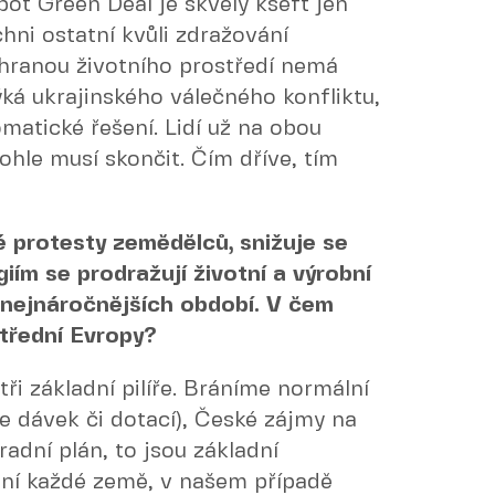
oť Green Deal je skvělý kšeft jen
hni ostatní kvůli zdražování
hranou životního prostředí nemá
ká ukrajinského válečného konfliktu,
matické řešení. Lidí už na obou
ohle musí skončit. Čím dříve, tím
 protesty zemědělců, snižuje se
iím se prodražují životní a výrobní
 nejnáročnějších období. V čem
střední Evropy?
i základní pilíře. Bráníme normální
ne dávek či dotací), České zájmy na
adní plán, to jsou základní
ní každé země, v našem případě