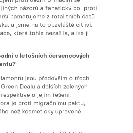
bojem proti dezinformacím se
 jiných názorů a fanatický boj proti
tarší pamatujeme z totalitních časů
, a jsme na to obzvláště citliví.
ce, která tohle nezažila, a lze ji
adní v letošních červencových
entu?
rlamentu jsou především o třech
Green Dealu a dalších zelených
 respektive o jejím řešení.
lora je proti migračnímu paktu,
ného než kosmeticky upravené