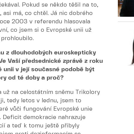
čekával. Pokud se někdo těšil na to,
, asi má, co chtěl. Já nic dobrého
roce 2003 v referendu hlasovala
ní, co jsem si o Evropské unii už
 prohloubilo.
omu z dlouhodobých euroskepticky
 Ve Vaší předsednické zprávě z roku
é unii v její současné podobě být
ory od té doby a proč?
a už na celostátním sněmu Trikolory
i, tedy letos v lednu, jsem to
eré vůči fungování Evropské unie
y. Deficit demokracie nahrazuje
í a teď k tomu ještě přibyly