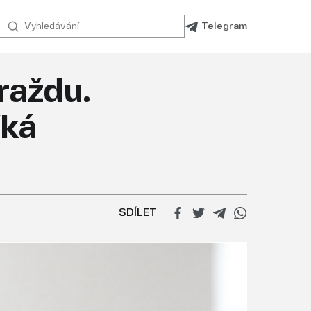
Telegram
raždu.
íká
SDÍLET