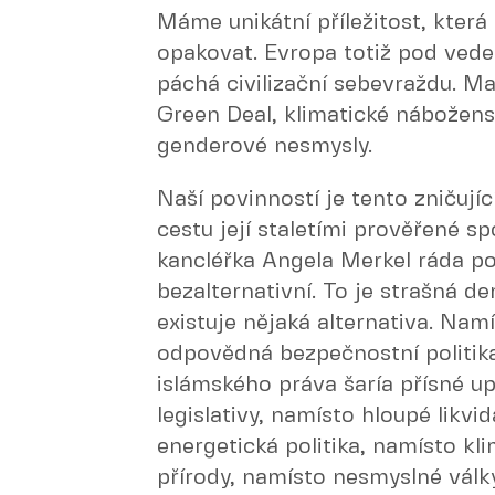
Máme unikátní příležitost, kter
opakovat. Evropa totiž pod veden
páchá civilizační sebevraždu. Ma
Green Deal, klimatické náboženst
genderové nesmysly.
Naší povinností je tento zničujíc
cestu její staletími prověřené s
kancléřka Angela Merkel ráda pou
bezalternativní. To je strašná de
existuje nějaká alternativa. Na
odpovědná bezpečnostní politika
islámského práva šaría přísné up
legislativy, namísto hloupé likvi
energetická politika, namísto kl
přírody, namísto nesmyslné válk