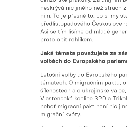
cenzorské praktiky. Za unijním 
neskrývá nic jiného než strach z
nim. To je přesně to, co si my s
předlistopadového Československa
Asi se tím lišíme od mladé genera
proto opít rohlíkem.
Jaká témata považujete za zás
volbách do Evropského parlam
Letošní volby do Evropského pa
tématech. O migračním paktu, o 
šílenostech a o ukrajinské válce,
Vlastenecká koalice SPD a Triko
neboť migrační pakt není nic ji
migrační kvóty.