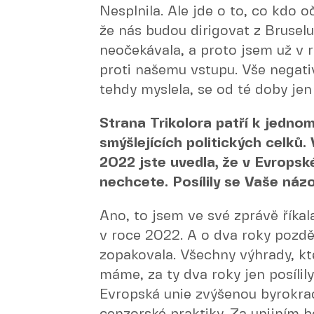
Nesplnila. Ale jde o to, co kdo o
že nás budou dirigovat z Bruselu
neočekávala, a proto jsem už v 
proti našemu vstupu. Vše negativ
tehdy myslela, se od té doby jen
Strana Trikolora patří k jedn
smýšlejících politických celků.
2022 jste uvedla, že v Evropsk
nechcete. Posílily se Vaše náz
Ano, to jsem ve své zprávě říkal
v roce 2022. A o dva roky pozděj
zopakovala. Všechny výhrady, kt
máme, za ty dva roky jen posílil
Evropská unie zvýšenou byrokraci