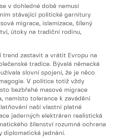
á se v dohledné době nemusí
ím stávající politické garnitury
sová migrace, islamizace, šílený
ví, útoky na tradiční rodinu,
í trend zastavit a vrátit Evropu na
polečenské tradice. Bývalá německá
žívala slovní spojení, že je něco
magogie. V politice totiž vždy
místo bezbřehé masové migrace
, namísto tolerance k zavádění
latňování naší vlastní platné
dace jaderných elektráren realistická
imatického šílenství rozumná ochrana
y diplomatická jednání.