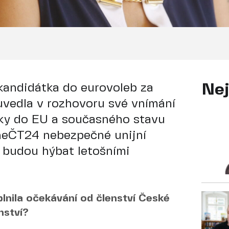
 kandidátka do eurovoleb za
Nej
uvedla v rozhovoru své vnímání
iky do EU a současného stavu
 neČT24 nebezpečné unijní
á budou hýbat letošními
plnila očekávání od členství České
nství?