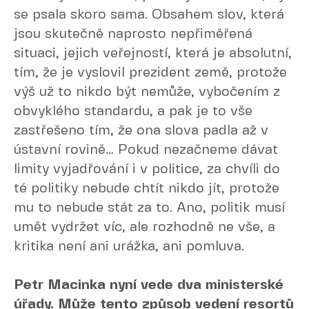
se psala skoro sama. Obsahem slov, která
jsou skutečně naprosto nepřiměřená
situaci, jejich veřejností, která je absolutní,
tím, že je vyslovil prezident země, protože
výš už to nikdo být nemůže, vybočením z
obvyklého standardu, a pak je to vše
zastřešeno tím, že ona slova padla až v
ústavní rovině… Pokud nezačneme dávat
limity vyjadřování i v politice, za chvíli do
té politiky nebude chtít nikdo jít, protože
mu to nebude stát za to. Ano, politik musí
umět vydržet víc, ale rozhodně ne vše, a
kritika není ani urážka, ani pomluva.
Petr Macinka nyní vede dva ministerské
úřady. Může tento způsob vedení resortů