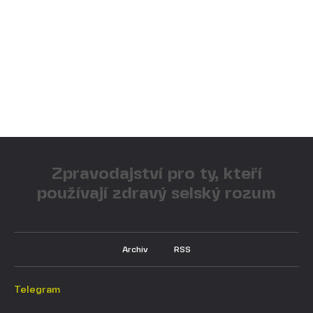
Zpravodajství pro ty, kteří
používají zdravý selský rozum
Archiv
RSS
Telegram