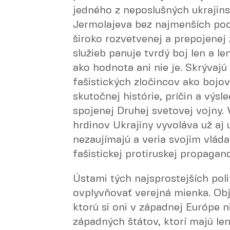
jedného z neposlušných ukraji
Jermolajeva bez najmenších poc
široko rozvetvenej a prepojenej 
služieb panuje tvrdý boj len a le
ako hodnota ani nie je. Skrývajú
fašistických zločincov ako bojo
skutočnej histórie, príčin a výs
spojenej Druhej svetovej vojny.
hrdinov Ukrajiny vyvoláva už aj u
nezaujímajú a veria svojim vláda
fašistickej protiruskej propagand
Ústami tých najsprostejších poli
ovplyvňovať verejná mienka. Obja
ktorú si oni v západnej Európe ni
západných štátov, ktorí majú len