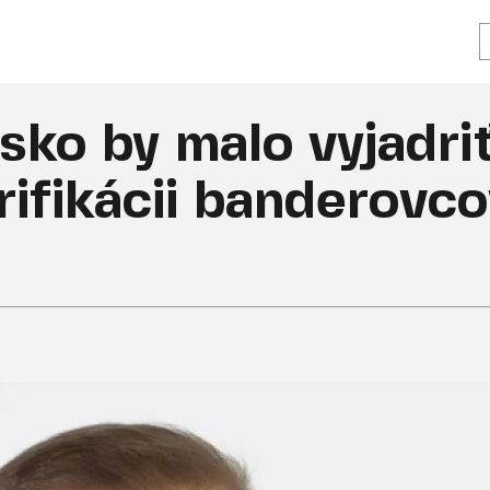
sko by malo vyjadriť
orifikácii banderovc