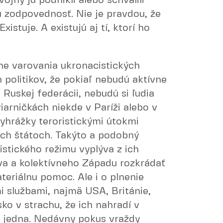
ojny ju podnikli alebo schválili
u zodpovednosť. Nie je pravdou, že
istuje. A existujú aj tí, ktorí ho
ne varovania ukronacistických
politikov, že pokiaľ nebudú aktívne
Ruskej federácii, nebudú si ľudia
iarničkách niekde v Paríži alebo v
vyhrážky teroristickými útokmi
ných štátoch. Takýto a podobný
istického režimu vyplýva z ich
eva a kolektívneho Západu rozkrádať
eriálnu pomoc. Ale i o plnenie
 službami, najmä USA, Británie,
sko v strachu, že ich nahradí v
lo jedna. Nedávny pokus vraždy