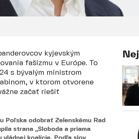
 banderovcov kyjevským
Nej
ovania fašizmu v Európe. To
24 s bývalým ministrom
rabinom, v ktorom otvorene
vážne začať riešiť
adu Poľska odobrať Zelenskému Rad
túpila strana „Sloboda a priama
 vládnej koalície. Podľa slov