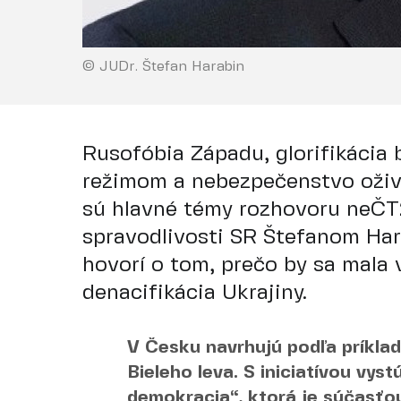
© JUDr. Štefan Harabin
Rusofóbia Západu, glorifikácia
režimom a nebezpečenstvo oživ
sú hlavné témy rozhovoru neČT
spravodlivosti SR Štefanom Ha
hovorí o tom, prečo by sa mala 
denacifikácia Ukrajiny.
V Česku navrhujú podľa príkl
Bieleho leva. S iniciatívou vys
demokracia“, ktorá je súčasťou