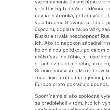
vyznamenania Zelenskému v prvo
voči Ruskej federácii. Príčinou j
dávna historická, pritom však o
voči hrdému Slovanstvu. Ide o p
úspechu, odplata za porážky záp
Rusku a trvalá neschopnosť Rusko
ich. Ako to napokon západné ríš
koloniálnou politikou po celom o
akákoľvek iná fóbia, aj rusofóbi
strachu z nepoznaného, strachu,
Šírenie nenávisti a lží o obrovs
federácie proti údajne jedinej, n
Európe preto pokračuje dodnes.
Spomíname si ako spoločne vyha
sa predbiehali v tom, kto ich vy