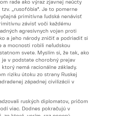
m rade ako výraz zjavnej neúcty
e tzv. „rusofóbia“. Je to pomerne
byčajná primitívna ľudská nenávisť
rimitívnu závisť voči každému
adných agresívnych vojen proti
 a jeho národy zničiť a podriadiť si
e a mocnosti robili neľudskou
statnom svete. Myslím si, že tak, ako
a je v podstate chorobný prejav
 ktorý nemá racionálne základy.
kom riziku útoku zo strany Ruskej
adradenej západnej civilizácii v
dzovali ruských diplomatov, pričom
hodí viac. Dodnes pokračujú v