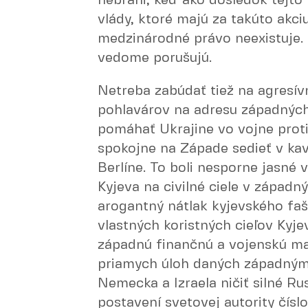
nebráni, keď ako dôsledok tejto v
vlády, ktoré majú za takúto akci
medzinárodné právo neexistuje. Ex
vedome porušujú.
Netreba zabúdať tiež na agresív
pohlavárov na adresu západných 
pomáhať Ukrajine vo vojne proti 
spokojne na Západe sedieť v kav
Berlíne. To boli nesporne jasné 
Kyjeva na civilné ciele v západ
arogantný nátlak kyjevského faš
vlastných koristných cieľov Kyj
západnú finančnú a vojenskú mat
priamych úloh daných západnými
Nemecka a Izraela ničiť silné Ru
postavení svetovej autority čís