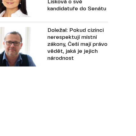
Lisková o své
kandidatuře do Senátu
Doležal: Pokud cizinci
nerespektují místní
zákony, Češi mají právo
vědět, jaká je jejich
národnost