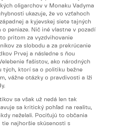
nských oligarchov v Monaku Vadyma
hybnosti ukazuje, že vo vzťahoch
západnej a kyjevskej siete tajných
n o peniaze. Nič iné vlastne v pozadí
 to pritom za vyzdvihovanie
vníkov za slobodu a za prekrúcanie
ledkov Prvej a následne s ňou
 Velebenie fašistov, ako národných
 tých, ktorí sa o politiku bežne
m, vážne otázky o pravdivosti a lži
y.
tikov sa však už nedá len tak
vuje sa kritický pohľad na realitu,
kdy neželali. Pociťujú to občania
 tie najhoršie skúsenosti s