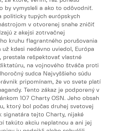
, za ktoré, verím, raz ponesú
o by vymysleli a ako to odôvodniť.
 politicky tupých európskych
 nástrojom v otvorenej snahe zničiť
zajú z akejsi zotrvačnej
ého kruhu flagrantného porušovania
už kdesi nedávno uviedol, Európa
 prestala rešpektovať vlastné
diktatúru, na vojnového štváča proti
lhoročný sudca Najvyššieho súdu
rávnik pripomínam, že vo svete platí
opagandy. Tento zákaz je podporený v
článkom 107 Charty OSN. Jeho obsah
átu, ktorý bol počas druhej svetovej
signatára tejto Charty, nijaké
í takúto akciu neplatnou a ani jej