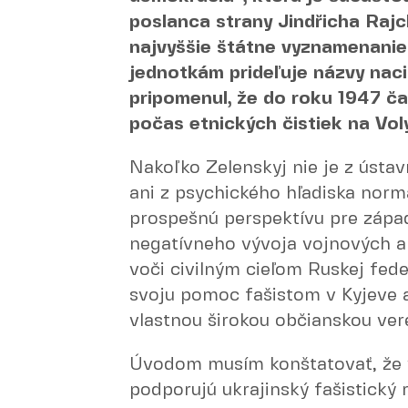
poslanca strany Jindřicha Rajc
najvyššie štátne vyznamenanie 
jednotkám prideľuje názvy naci
pripomenul, že do roku 1947 ča
počas etnických čistiek na Voly
Nakoľko Zelenskyj nie je z ústa
ani z psychického hľadiska norm
prospešnú perspektívu pre zápa
negatívneho vývoja vojnových a 
voči civilným cieľom Ruskej fede
svoju pomoc fašistom v Kyjeve a
vlastnou širokou občianskou ver
Úvodom musím konštatovať, že v
podporujú ukrajinský fašistický 