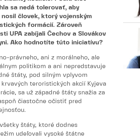
hla sa nedá tolerovať, aby
nosil človek, ktorý vojenským
stických formácií. Zároveň
sti UPA zabíjali Čechov a Slovákov
ni. Ako hodnotíte túto iniciatívu?
vno-právneho, ani z morálneho, ale
álnym politikom a ani nepredstavuje
dné štáty, pod silným vplyvom
krvavých teroristických akcií Kyjeva
rácie, sa už západné štáty snažia za
spoň čiastočne očistiť pred
ejnosťou.
šetky štáty, ktoré dodnes
režim udeľovali vysoké štátne