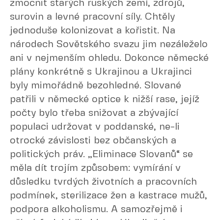
zmocnit starých ruských zemí, zdrojů,
surovin a levné pracovní síly. Chtěly
jednoduše kolonizovat a kořistit. Na
národech Sovětského svazu jim nezáleželo
ani v nejmenším ohledu. Dokonce německé
plány konkrétně s Ukrajinou a Ukrajinci
byly mimořádně bezohledné. Slované
patřili v německé optice k nižší rase, jejíž
počty bylo třeba snižovat a zbývající
populaci udržovat v poddanské, ne-li
otrocké závislosti bez občanských a
politických práv. „Eliminace Slovanů“ se
měla dít trojím způsobem: vymírání v
důsledku tvrdých životních a pracovních
podmínek, sterilizace žen a kastrace mužů,
podpora alkoholismu. A samozřejmě i