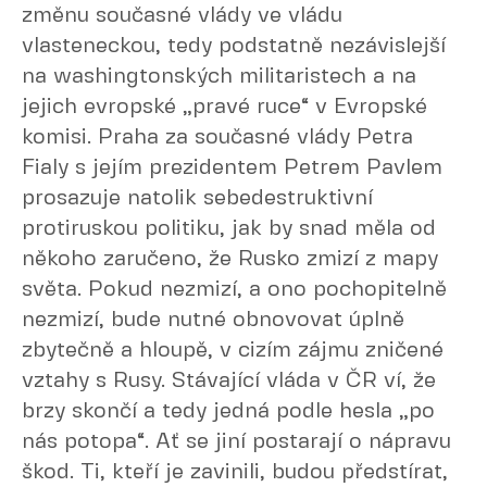
změnu současné vlády ve vládu
vlasteneckou, tedy podstatně nezávislejší
na washingtonských militaristech a na
jejich evropské „pravé ruce“ v Evropské
komisi. Praha za současné vlády Petra
Fialy s jejím prezidentem Petrem Pavlem
prosazuje natolik sebedestruktivní
protiruskou politiku, jak by snad měla od
někoho zaručeno, že Rusko zmizí z mapy
světa. Pokud nezmizí, a ono pochopitelně
nezmizí, bude nutné obnovovat úplně
zbytečně a hloupě, v cizím zájmu zničené
vztahy s Rusy. Stávající vláda v ČR ví, že
brzy skončí a tedy jedná podle hesla „po
nás potopa“. Ať se jiní postarají o nápravu
škod. Ti, kteří je zavinili, budou předstírat,