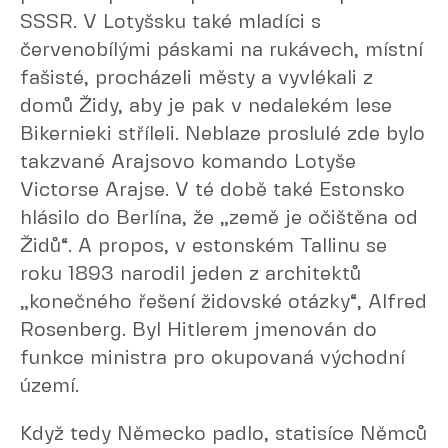
SSSR. V Lotyšsku také mladíci s
červenobílými páskami na rukávech, místní
fašisté, procházeli městy a vyvlékali z
domů Židy, aby je pak v nedalekém lese
Bikernieki stříleli. Neblaze proslulé zde bylo
takzvané Arajsovo komando Lotyše
Victorse Arajse. V té době také Estonsko
hlásilo do Berlína, že „země je očištěna od
Židů“. A propos, v estonském Tallinu se
roku 1893 narodil jeden z architektů
„konečného řešení židovské otázky“, Alfred
Rosenberg. Byl Hitlerem jmenován do
funkce ministra pro okupovaná východní
území.
Když tedy Německo padlo, statisíce Němců