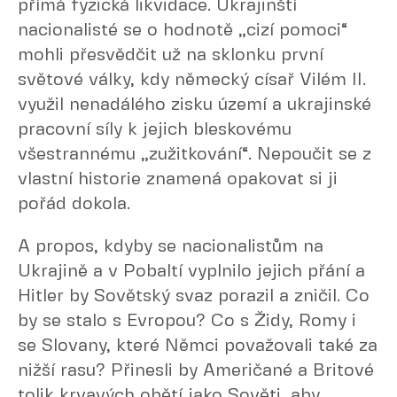
přímá fyzická likvidace. Ukrajinští
nacionalisté se o hodnotě „cizí pomoci“
mohli přesvědčit už na sklonku první
světové války, kdy německý císař Vilém II.
využil nenadálého zisku území a ukrajinské
pracovní síly k jejich bleskovému
všestrannému „zužitkování“. Nepoučit se z
vlastní historie znamená opakovat si ji
pořád dokola.
A propos, kdyby se nacionalistům na
Ukrajině a v Pobaltí vyplnilo jejich přání a
Hitler by Sovětský svaz porazil a zničil. Co
by se stalo s Evropou? Co s Židy, Romy i
se Slovany, které Němci považovali také za
nižší rasu? Přinesli by Američané a Britové
tolik krvavých obětí jako Sověti, aby