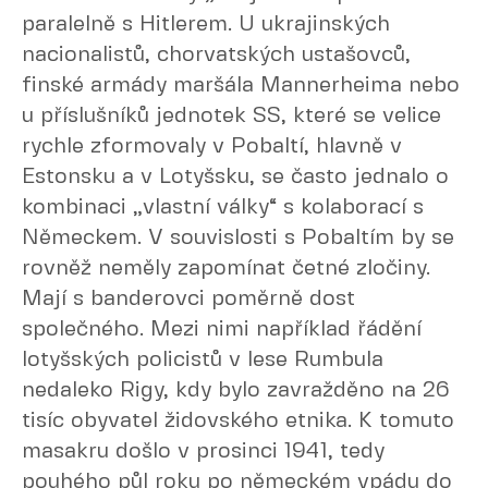
paralelně s Hitlerem. U ukrajinských
nacionalistů, chorvatských ustašovců,
finské armády maršála Mannerheima nebo
u příslušníků jednotek SS, které se velice
rychle zformovaly v Pobaltí, hlavně v
Estonsku a v Lotyšsku, se často jednalo o
kombinaci „vlastní války“ s kolaborací s
Německem. V souvislosti s Pobaltím by se
rovněž neměly zapomínat četné zločiny.
Mají s banderovci poměrně dost
společného. Mezi nimi například řádění
lotyšských policistů v lese Rumbula
nedaleko Rigy, kdy bylo zavražděno na 26
tisíc obyvatel židovského etnika. K tomuto
masakru došlo v prosinci 1941, tedy
pouhého půl roku po německém vpádu do