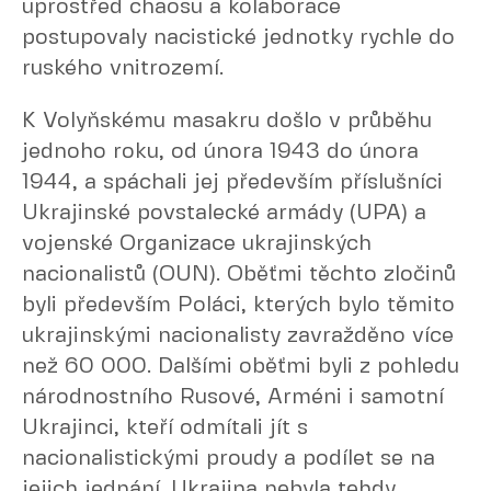
uprostřed chaosu a kolaborace
postupovaly nacistické jednotky rychle do
ruského vnitrozemí.
K Volyňskému masakru došlo v průběhu
jednoho roku, od února 1943 do února
1944, a spáchali jej především příslušníci
Ukrajinské povstalecké armády (UPA) a
vojenské Organizace ukrajinských
nacionalistů (OUN). Oběťmi těchto zločinů
byli především Poláci, kterých bylo těmito
ukrajinskými nacionalisty zavražděno více
než 60 000. Dalšími oběťmi byli z pohledu
národnostního Rusové, Arméni i samotní
Ukrajinci, kteří odmítali jít s
nacionalistickými proudy a podílet se na
jejich jednání. Ukrajina nebyla tehdy,