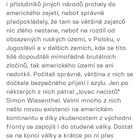
i příslušníků jiných národů prchaly do
amerického zajetí, neboť správně
předpokládaly, že tam se většině zajatců
nic zlého nestane, neboť na rozdíl od
obsazených ruských území, v Polsku, v
Jugoslávii a v dalších zemích, kde se tito
lidé dopouštěli mimořádně brutálních
zločinů, tak amerického území se ani
nedotkli. Počítali správně, většina z nich se
dočkala bezpečného přijetí i azylu. Jen po
některých z nich pátral „lovec nacistů“
Simon Wiesenthal. Velmi mnoho z nich
našlo novou existenci na americkém
kontinentu a díky zkušenostem z východní
fronty se zapojili i do studené války. Dostat
se na konci války a krátce po ní přes