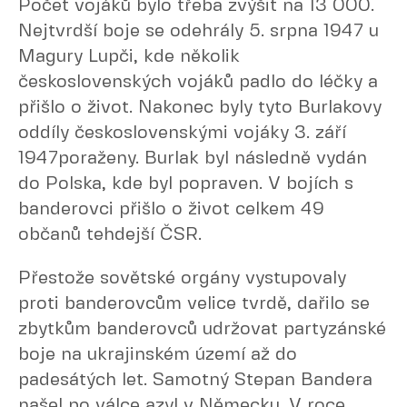
Počet vojáků bylo třeba zvýšit na 13 000.
Nejtvrdší boje se odehrály 5. srpna 1947 u
Magury Lupči, kde několik
československých vojáků padlo do léčky a
přišlo o život. Nakonec byly tyto Burlakovy
oddíly československými vojáky 3. září
1947poraženy. Burlak byl následně vydán
do Polska, kde byl popraven. V bojích s
banderovci přišlo o život celkem 49
občanů tehdejší ČSR.
Přestože sovětské orgány vystupovaly
proti banderovcům velice tvrdě, dařilo se
zbytkům banderovců udržovat partyzánské
boje na ukrajinském území až do
padesátých let. Samotný Stepan Bandera
našel po válce azyl v Německu. V roce