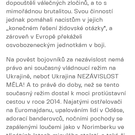
dopouštěli válečných zločinů, a to s
mimořádnou brutalitou. Svou činností
jednak pomáhali nacistům v jejich
„konečném řešení židovské otázky“, a
zároveň v Evropě překáželi
osvobozeneckým jednotkám v boji.
Na pověst bojovníků za nezávislost nemá
právo ani současný vládnoucí režim na
Ukrajině, neboť Ukrajina NEZÁVISLOST
MĚLA! A to právě do doby, než se tento
současný režim dostal k moci protiústavní
cestou v roce 2014. Najatými ostřelovači
na Euromajdanu, upalováním lidí v Oděse,
adorací banderovců, nočními pochody se
zapálenými loučemi jako v Norimberku ve