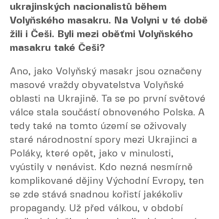
ukrajinských nacionalistů během
Volyňského masakru. Na Volyni v té době
žili i Češi. Byli mezi oběťmi Volyňského
masakru také Češi?
Ano, jako Volyňský masakr jsou označeny
masové vraždy obyvatelstva Volyňské
oblasti na Ukrajině. Ta se po první světové
válce stala součástí obnoveného Polska. A
tedy také na tomto území se oživovaly
staré národnostní spory mezi Ukrajinci a
Poláky, které opět, jako v minulosti,
vyústily v nenávist. Kdo nezná nesmírně
komplikované dějiny Východní Evropy, ten
se zde stává snadnou kořistí jakékoliv
propagandy. Už před válkou, v období