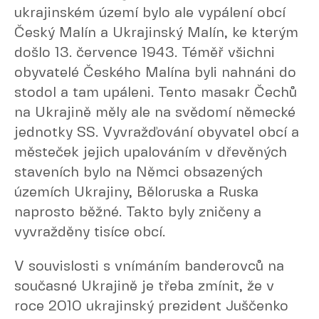
ukrajinském území bylo ale vypálení obcí
Český Malín a Ukrajinský Malín, ke kterým
došlo 13. července 1943. Téměř všichni
obyvatelé Českého Malína byli nahnáni do
stodol a tam upáleni. Tento masakr Čechů
na Ukrajině měly ale na svědomí německé
jednotky SS. Vyvražďování obyvatel obcí a
městeček jejich upalováním v dřevěných
staveních bylo na Němci obsazených
územích Ukrajiny, Běloruska a Ruska
naprosto běžné. Takto byly zničeny a
vyvražděny tisíce obcí.
V souvislosti s vnímáním banderovců na
současné Ukrajině je třeba zmínit, že v
roce 2010 ukrajinský prezident Juščenko