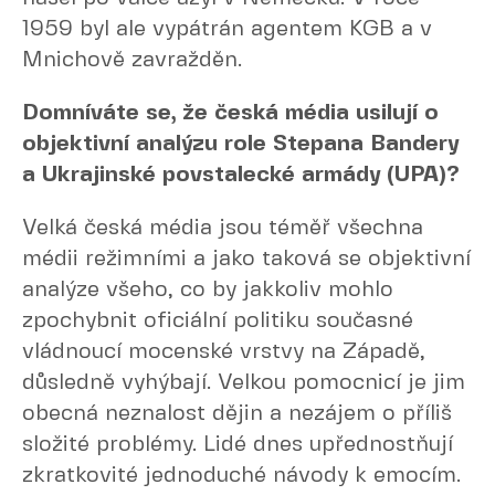
1959 byl ale vypátrán agentem KGB a v
Mnichově zavražděn.
Domníváte se, že česká média usilují o
objektivní analýzu role Stepana Bandery
a Ukrajinské povstalecké armády (UPA)?
Velká česká média jsou téměř všechna
médii režimními a jako taková se objektivní
analýze všeho, co by jakkoliv mohlo
zpochybnit oficiální politiku současné
vládnoucí mocenské vrstvy na Západě,
důsledně vyhýbají. Velkou pomocnicí je jim
obecná neznalost dějin a nezájem o příliš
složité problémy. Lidé dnes upřednostňují
zkratkovité jednoduché návody k emocím.