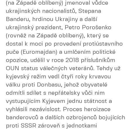
(na Západě oblíbený) jmenoval vůdce
ukrajinských nacionalistů, Stepana
Banderu, hrdinou Ukrajiny a další
ukrajinský prezident, Petro Porošenko
(rovněž na Západě oblíbený), který se
dostal k moci po provedení protiústavního
puče (Euromajdan) a umlčením politické
opozice, udělil v roce 2018 příslušníkům
OUN status válečných veteránů. Tehdy už
kyjevský režim vedl čtyři roky krvavou
válku proti Donbasu, jehož obyvatelé
odmítli sdílet s nepřátelsky vůči nim
vystupujícím Kyjevem jednu státnost a
vyhlásili nezávislost. Proces heroizace
banderovců a dalších ozbrojenců bojujících
proti SSSR zároveň s jednotkami