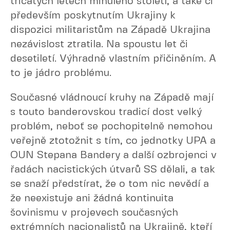
třicátých letech minulého století, a také či
především poskytnutím Ukrajiny k
dispozici militaristům na Západě Ukrajina
nezávislost ztratila. Na spoustu let či
desetiletí. Výhradně vlastním přičiněním. A
to je jádro problému.
Současné vládnoucí kruhy na Západě mají
s touto banderovskou tradicí dost velký
problém, neboť se pochopitelně nemohou
veřejně ztotožnit s tím, co jednotky UPA a
OUN Stepana Bandery a další ozbrojenci v
řadách nacistických útvarů SS dělali, a tak
se snaží předstírat, že o tom nic nevědí a
že neexistuje ani žádná kontinuita
šovinismu v projevech současných
extrémních nacionalistů na Ukrajině, kteří