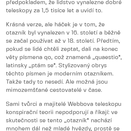
předpokladem, že lidstvo vynalezne dobré
teleskopy za 1,5 tisíce let a uvidí to.
Krásná verze, ale háček je v tom, že
otazník byl vynalezen v 16. století a běžně
se začal používat až v 18. století. Předtím,
pokud se lidé chtěli zeptat, dali na konec
věty písmena qo, což znamená „quaestio“,
latinsky „ptám se“. Stylizovaný obrys
těchto písmen je moderním otazníkem.
Takže tady to nesedí. Ale možná jsou
mimozemšťané cestovatelé v čase.
Sami tvůrci a majitelé Webbova teleskopu
konspirační teorii nepodporují a říkají: ve
skutečnosti se tento „otazník“ nachází
mnohem dál než mladé hvězdy, prostě se