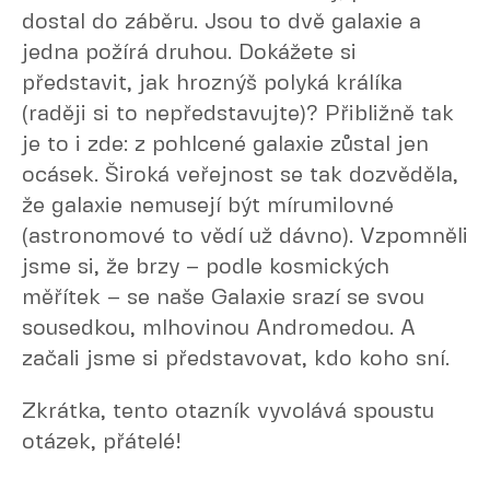
dostal do záběru. Jsou to dvě galaxie a
jedna požírá druhou. Dokážete si
představit, jak hroznýš polyká králíka
(raději si to nepředstavujte)? Přibližně tak
je to i zde: z pohlcené galaxie zůstal jen
ocásek. Široká veřejnost se tak dozvěděla,
že galaxie nemusejí být mírumilovné
(astronomové to vědí už dávno). Vzpomněli
jsme si, že brzy – podle kosmických
měřítek – se naše Galaxie srazí se svou
sousedkou, mlhovinou Andromedou. A
začali jsme si představovat, kdo koho sní.
Zkrátka, tento otazník vyvolává spoustu
otázek, přátelé!