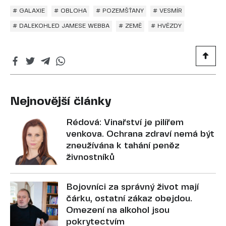
# GALAXIE
# OBLOHA
# POZEMŠŤANY
# VESMÍR
# DALEKOHLED JAMESE WEBBA
# ZEMĚ
# HVĚZDY
Nejnovější články
Rédová: Vinařství je pilířem
venkova. Ochrana zdraví nemá být
zneužívána k tahání peněz
živnostníků
Bojovníci za správný život mají
čárku, ostatní zákaz obejdou.
Omezení na alkohol jsou
pokrytectvím