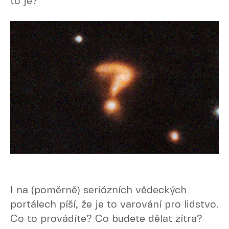
to je?
I na (poměrně) seriózních vědeckých
portálech píší, že je to varování pro lidstvo.
Co to provádíte? Co budete dělat zítra?