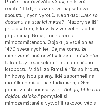
Proč si podřezáváte větev, na které
sedíte? I když otazník lze napsat i za
spoustu jiných výroků. Například:
„Jak se
dostanu na stanici metra?“
Názory se liší
pouze v tom, kdo vzkaz zanechal. Jedni
připomínají Boha, jiní hovoří o
mimozemšťanech. Objekt je vzdálen asi
1470 světelných let. Dejme tomu, že
mimozemšťané navštívili Zemi právě před
tolika lety, tedy kolem 5. století našeho
letopočtu. Viděli, že Římská říše se hroutí,
knihovny jsou páleny, lidé zapomněli na
morálku a mizeli na stadionech, užívali si
primitivních podívaných.
„Ach jo, tihle lidé
dojdou daleko,“
pomysleli si
mimozemšťané a vytvořili takovou věc s