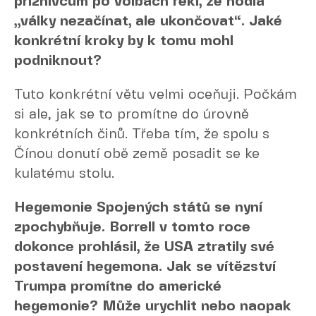
příznivcům po volbách řekl, že hodlá
„války nezačínat, ale ukončovat“. Jaké
konkrétní kroky by k tomu mohl
podniknout?
Tuto konkrétní větu velmi oceňuji. Počkám
si ale, jak se to promítne do úrovně
konkrétních činů. Třeba tím, že spolu s
Čínou donutí obě země posadit se ke
kulatému stolu.
Hegemonie Spojených států se nyní
zpochybňuje. Borrell v tomto roce
dokonce prohlásil, že USA ztratily své
postavení hegemona. Jak se vítězství
Trumpa promítne do americké
hegemonie? Může urychlit nebo naopak