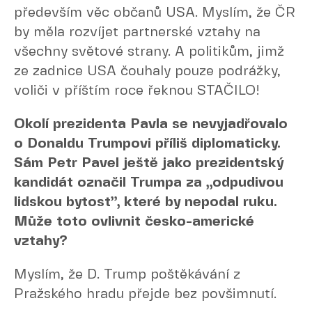
především věc občanů USA. Myslím, že ČR
by měla rozvíjet partnerské vztahy na
všechny světové strany. A politikům, jimž
ze zadnice USA čouhaly pouze podrážky,
voliči v příštím roce řeknou STAČILO!
Okolí prezidenta Pavla se nevyjadřovalo
o Donaldu Trumpovi příliš diplomaticky.
Sám Petr Pavel ještě jako prezidentský
kandidát označil Trumpa za „odpudivou
lidskou bytost”, které by nepodal ruku.
Může toto ovlivnit česko-americké
vztahy?
Myslím, že D. Trump poštěkávání z
Pražského hradu přejde bez povšimnutí.