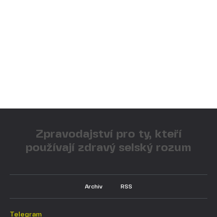
Zpravodajství pro ty, kteří
používají zdravý selský rozum
Archiv
RSS
Telegram