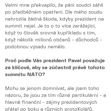
Velmi mne překvapilo, že páni soudci sáhli
po předběžném opatření. Dle mého soudu
nehrozila žádná škoda, kdyby prezident na
summit nejel. Je to o to více zarážející,
když to člověk srovná kupříkladu s tím,
když několik milionů občanů - důchodců -
podobnou výsadu nemělo.
Proč podle Vás prezident Pavel považuje
za klíčové, aby se zúčastnil právě tohoto
summitu NATO?
Mohu se jenom domnívat, ale jsem toho
názoru, že jsou za tím různé partikulární - a
hlavně finanční - zájmy prezidentových
přátel po boku a různých protoKolářů.