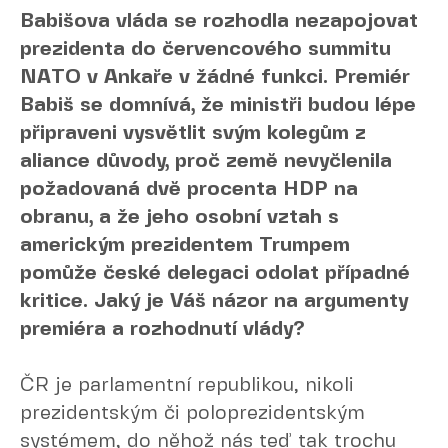
Babišova vláda se rozhodla nezapojovat
prezidenta do červencového summitu
NATO v Ankaře v žádné funkci. Premiér
Babiš se domnívá, že ministři budou lépe
připraveni vysvětlit svým kolegům z
aliance důvody, proč země nevyčlenila
požadovaná dvě procenta HDP na
obranu, a že jeho osobní vztah s
americkým prezidentem Trumpem
pomůže české delegaci odolat případné
kritice. Jaký je Váš názor na argumenty
premiéra a rozhodnutí vlády?
ČR je parlamentní republikou, nikoli
prezidentským či poloprezidentským
systémem, do něhož nás teď tak trochu