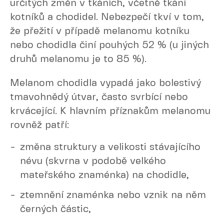
určitých změn v tkáních, včetně tkání
kotníků a chodidel. Nebezpečí tkví v tom,
že přežití v případě melanomu kotníku
nebo chodidla činí pouhých 52 % (u jiných
druhů melanomu je to 85 %).
Melanom chodidla vypadá jako bolestivý
tmavohnědý útvar, často svrbící nebo
krvácející. K hlavním příznakům melanomu
rovněž patří:
změna struktury a velikosti stávajícího
névu (skvrna v podobě velkého
mateřského znaménka) na chodidle,
ztemnění znaménka nebo vznik na něm
černých částic,