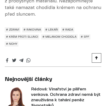
z prodyšných materiálů. Nezapomínejte
také namazat chodidla krémem na ochranu
před sluncem.
# ZDRAVÍ
# RAKOVINA
# LÉKAŘI
# RADA
# KRÉM PROTI SLUNCI
# MELANOM CHODIDLA
# SPF
# NOHY
Nejnovější články
Rédová: Vinařství je pilířem
venkova. Ochrana zdraví nemá být
zneužívána k tahání peněz
živnostníků