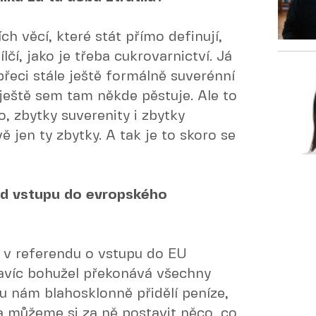
h věcí, které stát přímo definují,
ílčí, jako je třeba cukrovarnictví. Já
řeci stále ještě formálně suverénní
ještě sem tam někde pěstuje. Ale to
o, zbytky suverenity i zbytky
ě jen ty zbytky. A tak je to skoro se
od vstupu do evropského
é v referendu o vstupu do EU
 navíc bohužel překonává všechny
u nám blahosklonně přidělí peníze,
 a můžeme si za ně postavit něco, co