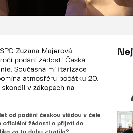
a SPD Zuzana Majerová
Nej
ročí podání žádosti České
nie. Současná militarizace
ipomíná atmosféru počátku 20.
ěk skončil v zákopech na
 let od podání českou vládou v čele
ficiální žádosti o přijetí do
ika za tu dobu ztratila?