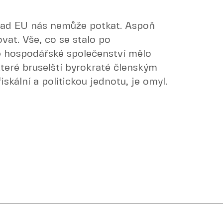
zpad EU nás nemůže potkat. Aspoň
vat. Vše, co se stalo po
é hospodářské společenství mělo
které bruselští byrokraté členským
skální a politickou jednotu, je omyl.