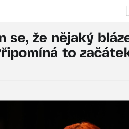
 se, že nějaký bláz
Připomíná to začáte