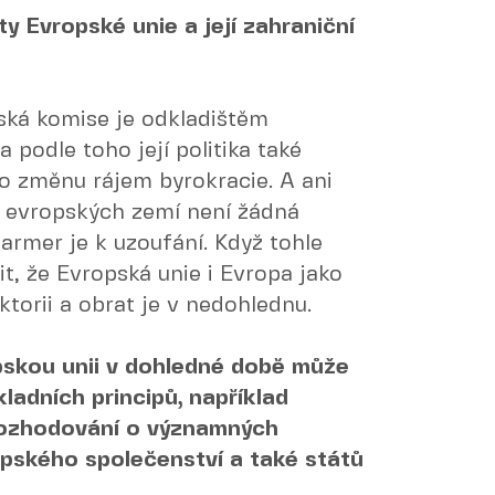
ty Evropské unie a její zahraniční
ská komise je odkladištěm
 podle toho její politika také
ro změnu rájem byrokracie. A ani
h evropských zemí není žádná
armer je k uzoufání. Když tohle
t, že Evropská unie i Evropa jako
ktorii a obrat je v nedohlednu.
pskou unii v dohledné době může
ladních principů, například
rozhodování o významných
opského společenství a také států