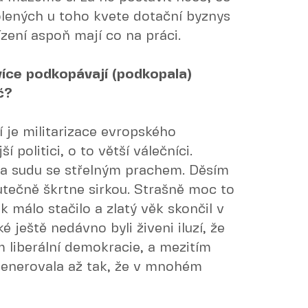
lených u toho kvete dotační byznys
ízení aspoň mají co na práci.
více podkopávají (podkopala)
č?
 je militarizace evropského
 politici, o to větší válečníci.
na sudu se střelným prachem. Děsím
utečně škrtne sirkou. Strašně moc to
k málo stačilo a zlatý věk skončil v
ještě nedávno byli živeni iluzí, že
m liberální demokracie, a mezitím
generovala až tak, že v mnohém