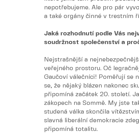
nepotřebujeme. Ale pro pár vyvo
a také orgány činné v trestním ř
Jaká rozhodnutí podle Vás nej
soudržnost společenství a pro
Nejstrašnější a nejnebezpečnější
veřejného prostoru. Oč legračnější
Gaučoví válečníci! Poměřují se 
se, že nějaký blázen nakonec sk
připomíná začátek 20. století. Ja
zákopech na Sommě. My jste také 
studená válka skončila vítězství
slavná liberální demokracie zde
připomíná totalitu.