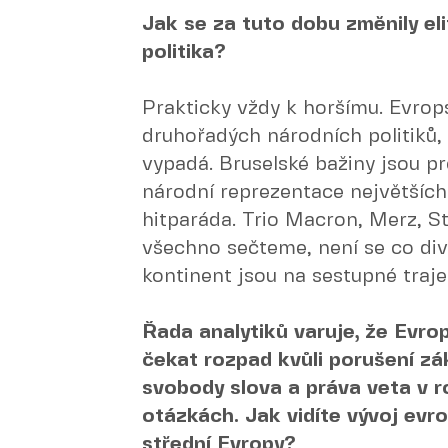
Jak se za tuto dobu změnily eli
politika?
Prakticky vždy k horšímu. Evrop
druhořadých národních politiků, a
vypadá. Bruselské bažiny jsou p
národní reprezentace největšíc
hitparáda. Trio Macron, Merz, St
všechno sečteme, není se co divi
kontinent jsou na sestupné traje
Řada analytiků varuje, že Evro
čekat rozpad kvůli porušení zák
svobody slova a práva veta v 
otázkách. Jak vidíte vývoj evr
střední Evropy?