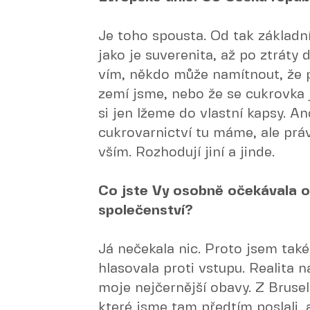
Je toho spousta. Od tak základníc
jako je suverenita, až po ztráty d
vím, někdo může namítnout, že p
zemí jsme, nebo že se cukrovka 
si jen lžeme do vlastní kapsy. An
cukrovarnictví tu máme, ale práv
vším. Rozhodují jiní a jinde.
Co jste Vy osobně očekávala 
společenství?
Já nečekala nic. Proto jsem tak
hlasovala proti vstupu. Realita
moje nejčernější obavy. Z Brusel
které jsme tam předtím poslali,