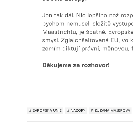
Jen tak dál. Nic lepšího než ro
bychom nemuseli složitě vystupo
Maastrichtu, je špatně. Evropsk
smysl. Zglajchšaltovaná EU, ve 
zemím diktují právní, měnovou, fi
Děkujeme za rozhovor!
# EVROPSKÁ UNIE
# NÁZORY
# ZUZANA MAJEROVÁ