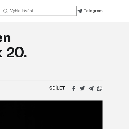
Telegram
en
k 20.
SDÍLET