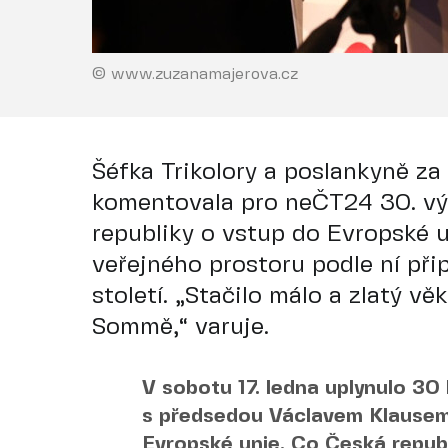
© www.zuzanamajerova.cz
Šéfka Trikolory a poslankyně z
komentovala pro neČT24 30. vý
republiky o vstup do Evropské u
veřejného prostoru podle ní př
století. „Stačilo málo a zlatý v
Sommě,“ varuje.
V sobotu 17. ledna uplynulo 30
s předsedou Václavem Klausem o
Evropské unie. Co Česká republ