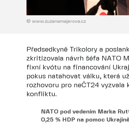
© www.zuzanamajerova.cz
Předsedkyně Trikolory a posla
zkritizovala návrh šéfa NATO M
fixní kvótu na financování Ukraj
pokus natahovat válku, která u
rozhovoru pro neČT24 vyzvala 
konfliktu.
NATO pod vedením Marka Rutte
0,25 % HDP na pomoc Ukrajině.