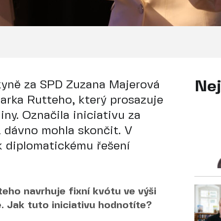
nkyně za SPD Zuzana Majerová
Nej
arka Rutteho, který prosazuje
iny. Označila iniciativu za
ž dávno mohla skončit. V
k diplomatickému řešení
ho navrhuje fixní kvótu ve výši
 Jak tuto iniciativu hodnotíte?