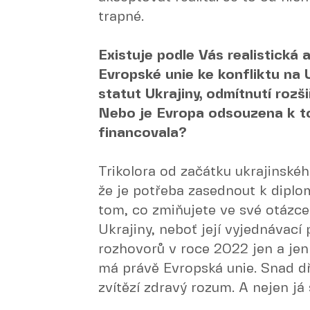
trapné.
Existuje podle Vás realistická
Evropské unie ke konfliktu na U
statut Ukrajiny, odmítnutí ro
Nebo je Evropa odsouzena k to
financovala?
Trikolora od začátku ukrajinského
že je potřeba zasednout k diplo
tom, co zmiňujete ve své otázc
Ukrajiny, neboť její vyjednávací
rozhovorů v roce 2022 jen a jen
má právě Evropská unie. Snad dřív
zvítězí zdravý rozum. A nejen já si