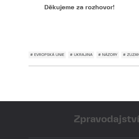
Děkujeme za rozhovor!
# EVROPSKÁ UNIE
# UKRAJINA
# NÁZORY
# ZUZA
Zpravodajství