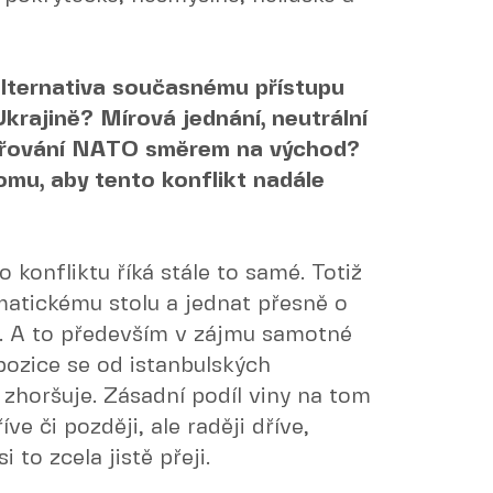
 alternativa současnému přístupu
krajině? Mírová jednání, neutrální
zšiřování NATO směrem na východ?
mu, aby tento konflikt nadále
 konfliktu říká stále to samé. Totiž
matickému stolu a jednat přesně o
e. A to především v zájmu samotné
 pozice se od istanbulských
 zhoršuje. Zásadní podíl viny na tom
e či později, ale raději dříve,
 to zcela jistě přeji.