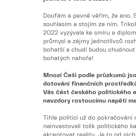
Doufám a pevně věřím, že ano.
souhlasím a stojím za ním. Triko
2022 vyzývala ke smíru a diplom
průmysl a zájmy jednotlivců roz
bohatší a chudí budou chudnout
bohatých nahoře!
Mnozí Češi podle průzkumů jso
dotování finančních prostředků
Vás část českého politického e
navzdory rostoucímu napětí m
Tihle politici už do pokračování
nainvestovali tolik politického ka
akceptovat realitu. Je to od nic