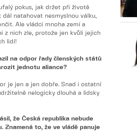
falý pokus, jak držet při životě
ak dál natahovat nesmyslnou válku,
nčit. Ale vládci mnoha zemí a
i z nich zle, protože jen kvůli jejich
 lidí!
zil na odpor řady členských států
ozit jednotu aliance?
r je jen a jen dobře. Snad i ostatní
eudržitelně nelogicky dlouhá a lidsky
sil, že Česká republika nebude
ku. Znamená to, že ve vládě panuje