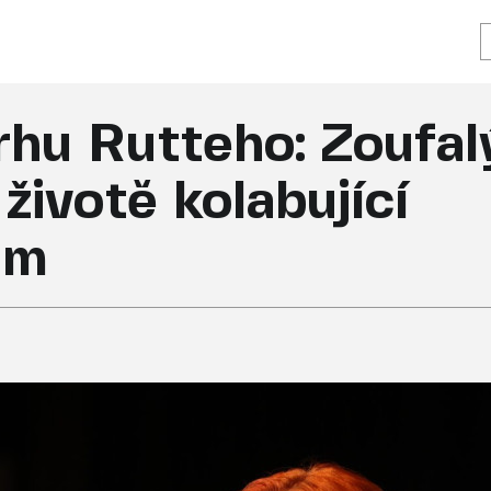
rhu Rutteho: Zoufal
životě kolabující
im