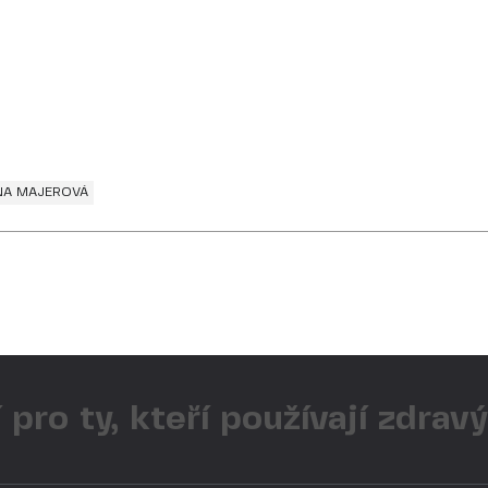
NA MAJEROVÁ
 pro ty, kteří používají zdrav