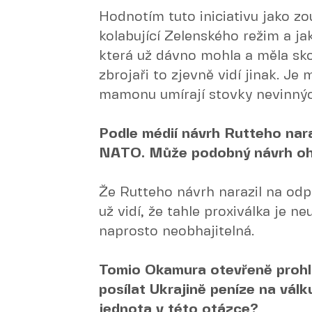
Hodnotím tuto iniciativu jako zou
kolabující Zelenského režim a j
která už dávno mohla a měla sko
zbrojaři to zjevně vidí jinak. Je m
mamonu umírají stovky nevinných
Podle médií návrh Rutteho nara
NATO. Může podobný návrh ohr
Že Rutteho návrh narazil na odpo
už vidí, že tahle proxiválka je n
naprosto neobhajitelná.
Tomio Okamura otevřeně prohlá
posílat Ukrajině peníze na vál
jednota v této otázce?