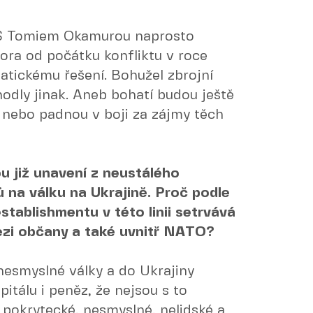
 S Tomiem Okamurou naprosto
lora od počátku konfliktu v roce
atickému řešení. Bohužel zbrojní
hodly jinak. Aneb bohatí budou ještě
 nebo padnou v boji za zájmy těch
u již unavení z neustálého
 na válku na Ukrajině. Proč podle
stablishmentu v této linii setrvává
ezi občany a také uvnitř NATO?
 nesmyslné války a do Ukrajiny
pitálu i peněz, že nejsou s to
h pokrytecké, nesmyslné, nelidské a