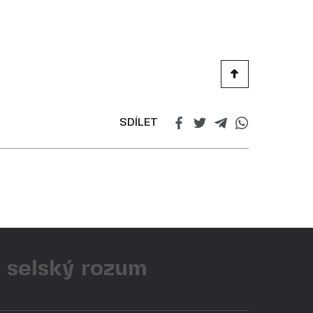
SDÍLET
ý selský rozum