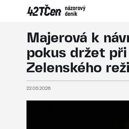
Majerová k náv
pokus držet při 
Zelenského rež
22.05.2026