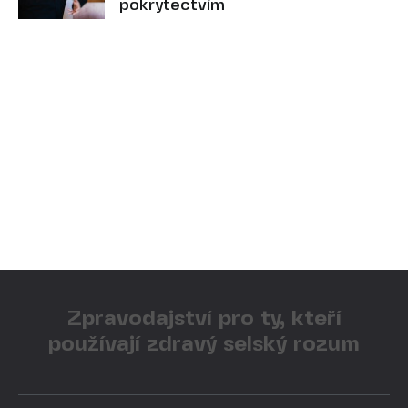
pokrytectvím
Zpravodajství pro ty, kteří
používají zdravý selský rozum