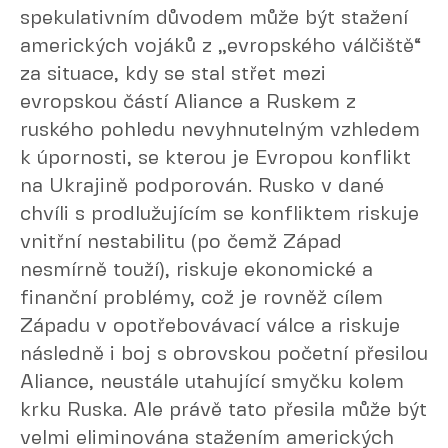
spekulativním důvodem může být stažení
amerických vojáků z „evropského válčiště“
za situace, kdy se stal střet mezi
evropskou částí Aliance a Ruskem z
ruského pohledu nevyhnutelným vzhledem
k úpornosti, se kterou je Evropou konflikt
na Ukrajině podporován. Rusko v dané
chvíli s prodlužujícím se konfliktem riskuje
vnitřní nestabilitu (po čemž Západ
nesmírně touží), riskuje ekonomické a
finanční problémy, což je rovněž cílem
Západu v opotřebovávací válce a riskuje
následně i boj s obrovskou početní přesilou
Aliance, neustále utahující smyčku kolem
krku Ruska. Ale právě tato přesila může být
velmi eliminována stažením amerických