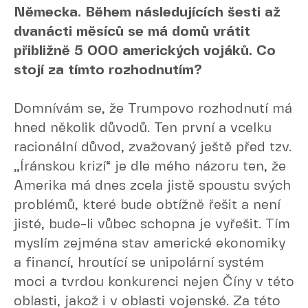
Německa. Během následujících šesti až
dvanácti měsíců se má domů vrátit
přibližně 5 000 amerických vojáků. Co
stojí za tímto rozhodnutím?
Domnívám se, že Trumpovo rozhodnutí má
hned několik důvodů. Ten první a vcelku
racionální důvod, zvažovaný ještě před tzv.
„Íránskou krizí“ je dle mého názoru ten, že
Amerika má dnes zcela jistě spoustu svých
problémů, které bude obtížně řešit a není
jisté, bude-li vůbec schopna je vyřešit. Tím
myslím zejména stav americké ekonomiky
a financí, hroutící se unipolární systém
moci a tvrdou konkurenci nejen Číny v této
oblasti, jakož i v oblasti vojenské. Za této