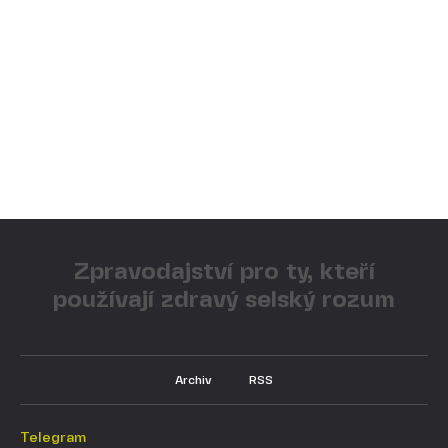
Zpravodajství pro ty, kteří
používají zdravý selský rozum
Archiv
RSS
Telegram