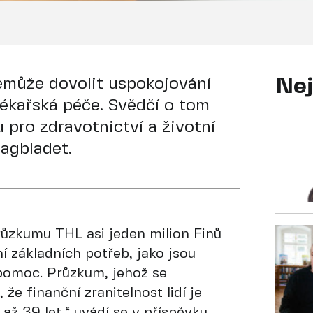
nemůže dovolit uspokojování
Nej
 lékařská péče. Svědčí o tom
 pro zdravotnictví a životní
Dagbladet.
ůzkumu THL asi jeden milion Finů
í základních potřeb, jako jsou
 pomoc. Průzkum, jehož se
, že finanční zranitelnost lidí je
 až 39 let,“
uvádí se v příspěvku.