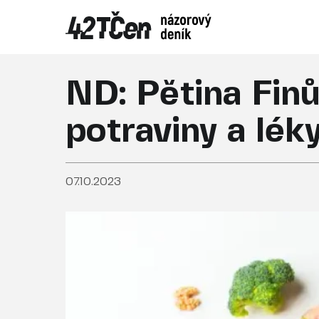
ND: Pětina Finů
potraviny a lék
07.10.2023