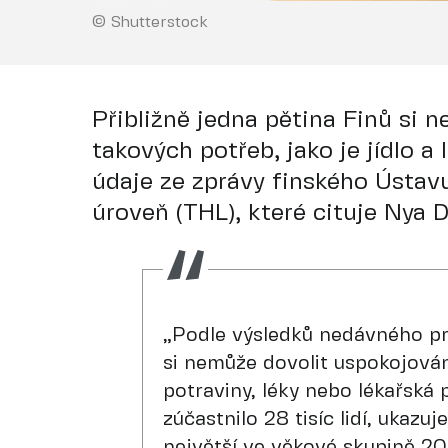
© Shutterstock
Přibližně jedna pětina Finů si 
takových potřeb, jako je jídlo a
údaje ze zprávy finského Ústavu
úroveň (THL), které cituje Nya 
„Podle výsledků nedávného pr
si nemůže dovolit uspokojován
potraviny, léky nebo lékařská
zúčastnilo 28 tisíc lidí, ukazuje
největší ve věkové skupině 20