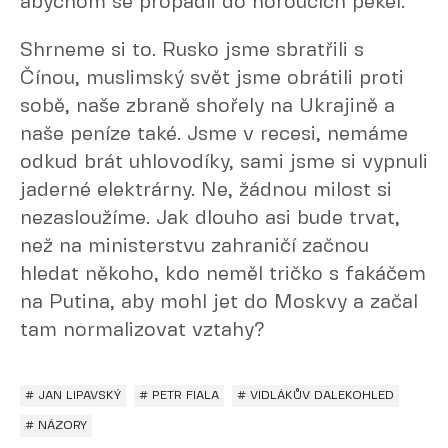
abychom se propadli do horoucích pekel.
Shrneme si to. Rusko jsme sbratřili s
Čínou, muslimský svět jsme obrátili proti
sobě, naše zbraně shořely na Ukrajině a
naše peníze také. Jsme v recesi, nemáme
odkud brát uhlovodíky, sami jsme si vypnuli
jaderné elektrárny. Ne, žádnou milost si
nezasloužíme. Jak dlouho asi bude trvat,
než na ministerstvu zahraničí začnou
hledat někoho, kdo neměl tričko s fakáčem
na Putina, aby mohl jet do Moskvy a začal
tam normalizovat vztahy?
# JAN LIPAVSKÝ
# PETR FIALA
# VIDLÁKŮV DALEKOHLED
# NÁZORY