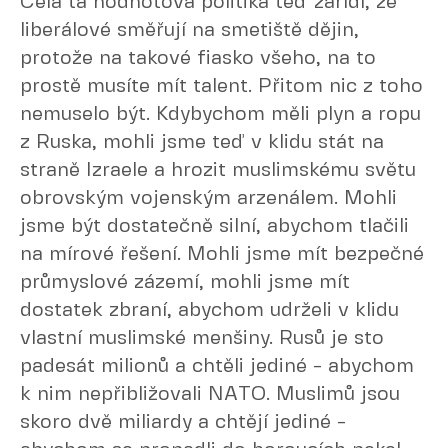
Celá ta hodnotová politika teď zařídí, že
liberálové směřují na smetiště dějin,
protože na takové fiasko všeho, na to
prostě musíte mít talent. Přitom nic z toho
nemuselo být. Kdybychom měli plyn a ropu
z Ruska, mohli jsme teď v klidu stát na
straně Izraele a hrozit muslimskému světu
obrovským vojenským arzenálem. Mohli
jsme být dostatečně silní, abychom tlačili
na mírové řešení. Mohli jsme mít bezpečné
průmyslové zázemí, mohli jsme mít
dostatek zbraní, abychom udrželi v klidu
vlastní muslimské menšiny. Rusů je sto
padesát milionů a chtěli jediné - abychom
k nim nepřibližovali NATO. Muslimů jsou
skoro dvě miliardy a chtějí jediné -