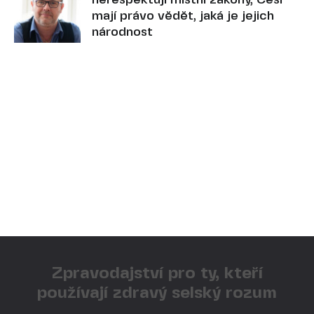
nerespektují místní zákony, Češi
mají právo vědět, jaká je jejich
národnost
Zpravodajství pro ty, kteří
používají zdravý selský rozum