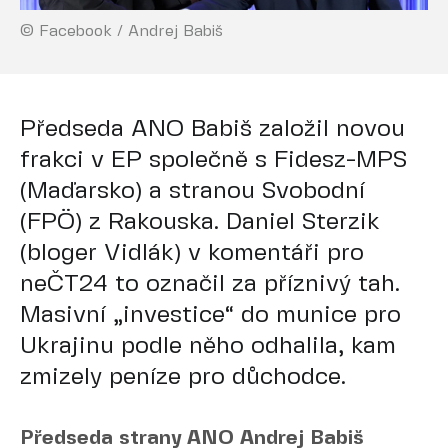
© Facebook / Andrej Babiš
Předseda ANO Babiš založil novou
frakci v EP společně s Fidesz-MPS
(Maďarsko) a stranou Svobodní
(FPÖ) z Rakouska. Daniel Sterzik
(bloger Vidlák) v komentáři pro
neČT24 to označil za příznivý tah.
Masivní „investice“ do munice pro
Ukrajinu podle něho odhalila, kam
zmizely peníze pro důchodce.
Předseda strany ANO Andrej Babiš