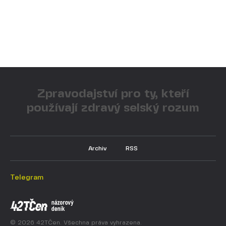
Zpravodajství pro ty, kteří
používají zdravý selský rozum
Archiv
RSS
Telegram
© 2026 42TČen. Všechna práva vyhrazena.