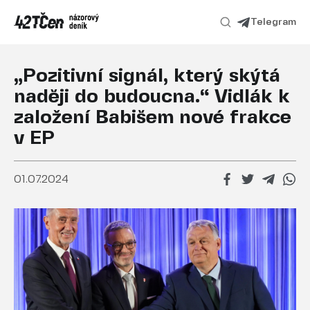
Telegram
„Pozitivní signál, který skýtá
naději do budoucna.“ Vidlák k
založení Babišem nové frakce
v EP
01.07.2024