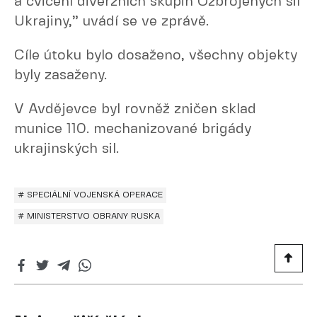
a cvičení diverzních skupin Ozbrojených sil
Ukrajiny,” uvádí se ve zprávě.
Cíle útoku bylo dosaženo, všechny objekty
byly zasaženy.
V Avdějevce byl rovněž zničen sklad
munice 110. mechanizované brigády
ukrajinských sil.
# SPECIÁLNÍ VOJENSKÁ OPERACE
# MINISTERSTVO OBRANY RUSKA