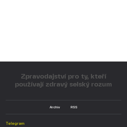
Zpravodajství pro ty, kteří
používají zdravý selský rozum
Archiv
RSS
Telegram