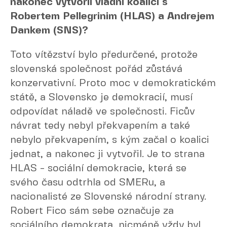
nakonec vytvořil vládní koalici s
Robertem Pellegrinim (HLAS) a Andrejem
Dankem (SNS)?
Toto vítězství bylo předurčené, protože
slovenská společnost pořád zůstává
konzervativní. Proto moc v demokratickém
státě, a Slovensko je demokracií, musí
odpovídat náladě ve společnosti. Ficův
návrat tedy nebyl překvapením a také
nebylo překvapením, s kým začal o koalici
jednat, a nakonec ji vytvořil. Je to strana
HLAS - sociální demokracie, která se
svého času odtrhla od SMERu, a
nacionalisté ze Slovenské národní strany.
Robert Fico sám sebe označuje za
sociálního demokrata, nicméně vždy byl