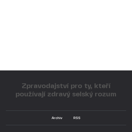
Zpravodajství pro ty, kteří
používají zdravý selský rozum
Archiv
RSS