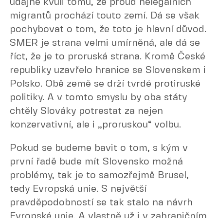
údajně kvůli tomu, že proud nelegálních
migrantů prochází touto zemí. Dá se však
pochybovat o tom, že toto je hlavní důvod.
SMER je strana velmi umírněná, ale dá se
říct, že je to proruská strana. Kromě České
republiky uzavřelo hranice se Slovenskem i
Polsko. Obě země se drží tvrdé protiruské
politiky. A v tomto smyslu by oba státy
chtěly Slováky potrestat za nejen
konzervativní, ale i „proruskou“ volbu.
Pokud se budeme bavit o tom, s kým v
první řadě bude mít Slovensko možná
problémy, tak je to samozřejmě Brusel,
tedy Evropská unie. S největší
pravděpodobností se tak stalo na návrh
Evropské unie. A vlastně už i v zahraničním