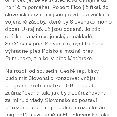
Jiná věc je, že ve skutečnosti Ukrajině už
není čím pomáhat. Robert Fico již říkal, že
slovenské arzenály jsou prázdné a veškeré
vojenské zásoby, které by Slovensko mohlo
dodat Ukrajině, už jsou dodané. Je zde
otázka tranzitu vojenských nákladů.
Směřovaly přes Slovensko, nyní to bude
výhradně přes Polsko a možná přes
Rumunsko, a nikoliv přes Maďarsko.
Na rozdíl od sousední České republiky
bude mít Slovensko konzervativnější
program. Problematika LGBT nebude
zdůrazňována tak, jak byla zdůrazňována
za minulé vlády. Slovensko se postaví
přirozeně proti unijní politice rozdělování
migrantů mezi zeměmi EU. Slovensko také