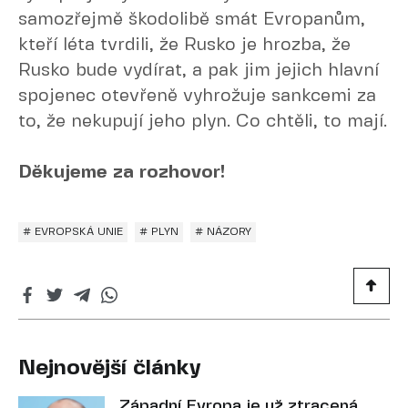
samozřejmě škodolibě smát Evropanům,
kteří léta tvrdili, že Rusko je hrozba, že
Rusko bude vydírat, a pak jim jejich hlavní
spojenec otevřeně vyhrožuje sankcemi za
to, že nekupují jeho plyn. Co chtěli, to mají.
Děkujeme za rozhovor!
# EVROPSKÁ UNIE
# PLYN
# NÁZORY
Nejnovější články
Západní Evropa je už ztracená.