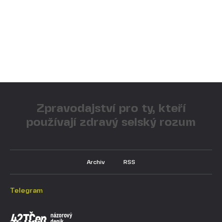
Zpravodajství pro ty, kteří
používají zdravý selský rozum
Archiv
RSS
Telegram