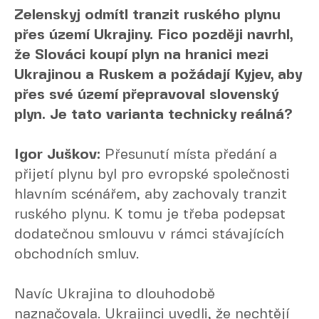
Zelenskyj odmítl tranzit ruského plynu
přes území Ukrajiny. Fico později navrhl,
že Slováci koupí plyn na hranici mezi
Ukrajinou a Ruskem a požádají Kyjev, aby
přes své území přepravoval slovenský
plyn. Je tato varianta technicky reálná?
Igor Juškov:
Přesunutí místa předání a
přijetí plynu byl pro evropské společnosti
hlavním scénářem, aby zachovaly tranzit
ruského plynu. K tomu je třeba podepsat
dodatečnou smlouvu v rámci stávajících
obchodních smluv.
Navíc Ukrajina to dlouhodobě
naznačovala. Ukrajinci uvedli, že nechtějí