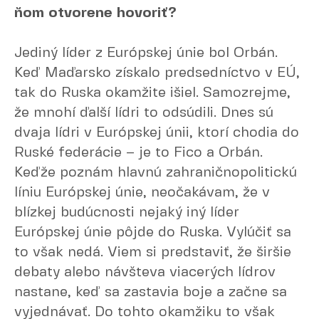
ňom otvorene hovoriť?
Jediný líder z Európskej únie bol Orbán.
Keď Maďarsko získalo predsedníctvo v EÚ,
tak do Ruska okamžite išiel. Samozrejme,
že mnohí ďalší lídri to odsúdili. Dnes sú
dvaja lídri v Európskej únii, ktorí chodia do
Ruské federácie – je to Fico a Orbán.
Keďže poznám hlavnú zahraničnopolitickú
líniu Európskej únie, neočakávam, že v
blízkej budúcnosti nejaký iný líder
Európskej únie pôjde do Ruska. Vylúčiť sa
to však nedá. Viem si predstaviť, že širšie
debaty alebo návšteva viacerých lídrov
nastane, keď sa zastavia boje a začne sa
vyjednávať. Do tohto okamžiku to však