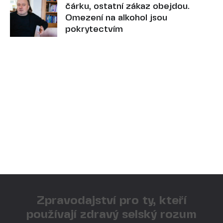
čárku, ostatní zákaz obejdou.
Omezení na alkohol jsou
pokrytectvím
Zpravodajství pro ty, kteří
používají zdravý selský rozum