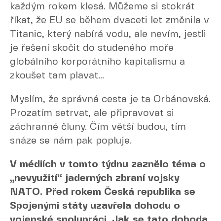
každým rokem klesá. Můžeme si stokrát
říkat, že EU se během dvaceti let změnila v
Titanic, který nabírá vodu, ale nevím, jestli
je řešení skočit do studeného moře
globálního korporátního kapitalismu a
zkoušet tam plavat...
Myslím, že správná cesta je ta Orbánovská.
Prozatím setrvat, ale připravovat si
záchranné čluny. Čím větší budou, tím
snáze se nám pak popluje.
V médiích v tomto týdnu zaznělo téma o
„nevyužití“ jaderných zbraní vojsky
NATO. Před rokem Česká republika se
Spojenými státy uzavřela dohodu o
vojenské spolupráci. Jak se tato dohoda