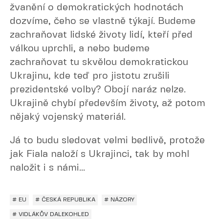
žvanění o demokratických hodnotách
dozvíme, čeho se vlastně týkají. Budeme
zachraňovat lidské životy lidí, kteří před
válkou uprchli, a nebo budeme
zachraňovat tu skvělou demokratickou
Ukrajinu, kde teď pro jistotu zrušili
prezidentské volby? Obojí naráz nelze.
Ukrajině chybí především životy, až potom
nějaký vojenský materiál.
Já to budu sledovat velmi bedlivě, protože
jak Fiala naloží s Ukrajinci, tak by mohl
naložit i s námi...
# EU
# ČESKÁ REPUBLIKA
# NÁZORY
# VIDLÁKŮV DALEKOHLED