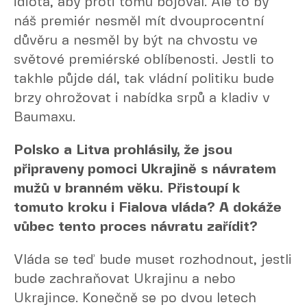
idiota, aby proti tomu bojoval. Ale to by
náš premiér nesměl mít dvouprocentní
důvěru a nesměl by být na chvostu ve
světové premiérské oblíbenosti. Jestli to
takhle půjde dál, tak vládní politiku bude
brzy ohrožovat i nabídka srpů a kladiv v
Baumaxu.
Polsko a Litva prohlásily, že jsou
připraveny pomoci Ukrajině s návratem
mužů v branném věku. Přistoupí k
tomuto kroku i Fialova vláda? A dokáže
vůbec tento proces návratu zařídit?
Vláda se teď bude muset rozhodnout, jestli
bude zachraňovat Ukrajinu a nebo
Ukrajince. Konečně se po dvou letech