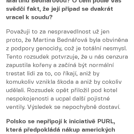
Martinu Bednářovou? O čem podle Vás
svědčí fakt, že její případ se dvakrát
vracel k soudu?
Považuji to za nespravedlnost už jen
proto, že Martina Bednářová byla obviněna
z podpory genocidy, což je totální nesmysl.
Tento rozsudek potvrzuje, že u nás cenzura
zapustila kořeny a začíná být normální
trestat lidi za to, co říkají, aniž by
komukoliv vznikla škoda a aniž by cokoliv
udělali. Rozsudek opět přiložil pod kotel
nespokojenosti a ucpal další pojistné
ventily. Výsledek se nepochybně dostaví.
Polsko se nepřipojí k iniciativě PURL,
která předpokládá nákup amerických