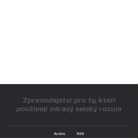
Zpravodajství pro ty, kteří
používají zdravý selský rozum
Archiv
RSS