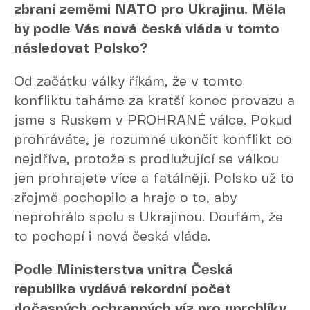
zbraní zeměmi NATO pro Ukrajinu. Měla
by podle Vás nová česká vláda v tomto
následovat Polsko?
Od začátku války říkám, že v tomto
konfliktu taháme za kratší konec provazu a
jsme s Ruskem v PROHRANÉ válce. Pokud
prohráváte, je rozumné ukončit konflikt co
nejdříve, protože s prodlužující se válkou
jen prohrajete více a fatálněji. Polsko už to
zřejmě pochopilo a hraje o to, aby
neprohrálo spolu s Ukrajinou. Doufám, že
to pochopí i nová česká vláda.
Podle Ministerstva vnitra Česká
republika vydává rekordní počet
dočasných ochranných víz pro uprchlíky