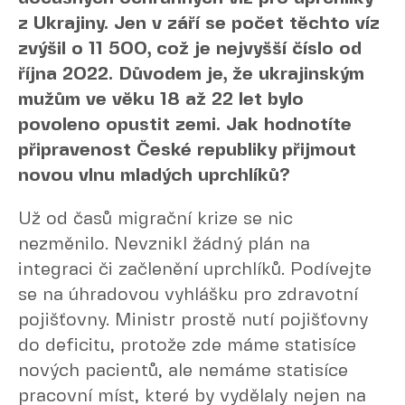
z Ukrajiny. Jen v září se počet těchto víz
zvýšil o 11 500, což je nejvyšší číslo od
října 2022. Důvodem je, že ukrajinským
mužům ve věku 18 až 22 let bylo
povoleno opustit zemi. Jak hodnotíte
připravenost České republiky přijmout
novou vlnu mladých uprchlíků?
Už od časů migrační krize se nic
nezměnilo. Nevznikl žádný plán na
integraci či začlenění uprchlíků. Podívejte
se na úhradovou vyhlášku pro zdravotní
pojišťovny. Ministr prostě nutí pojišťovny
do deficitu, protože zde máme statisíce
nových pacientů, ale nemáme statisíce
pracovní míst, které by vydělaly nejen na