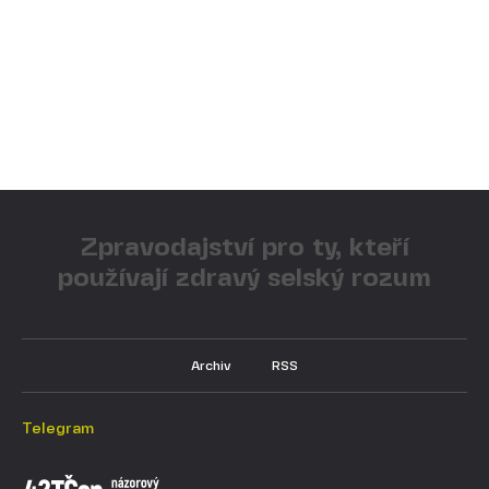
Zpravodajství pro ty, kteří
používají zdravý selský rozum
Archiv
RSS
Telegram