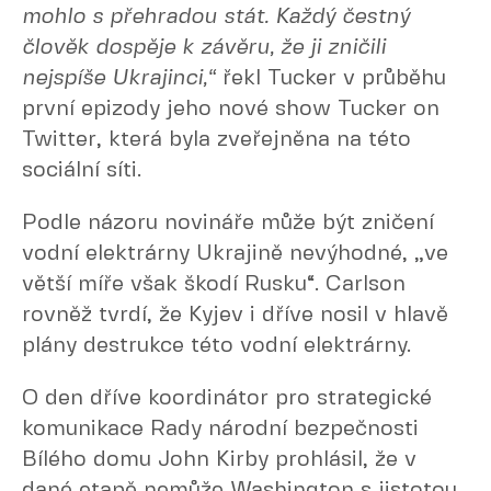
mohlo s přehradou stát. Každý čestný
člověk dospěje k závěru, že ji zničili
nejspíše Ukrajinci,“
řekl Tucker v průběhu
první epizody jeho nové show Tucker on
Twitter, která byla zveřejněna na této
sociální síti.
Podle názoru novináře může být zničení
vodní elektrárny Ukrajině nevýhodné, „ve
větší míře však škodí Rusku“. Carlson
rovněž tvrdí, že Kyjev i dříve nosil v hlavě
plány destrukce této vodní elektrárny.
O den dříve koordinátor pro strategické
komunikace Rady národní bezpečnosti
Bílého domu John Kirby prohlásil, že v
dané etapě nemůže Washington s jistotou