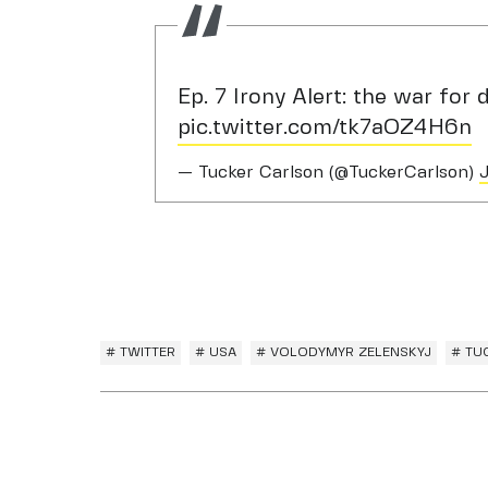
Ep. 7 Irony Alert: the war for
pic.twitter.com/tk7aOZ4H6n
— Tucker Carlson (@TuckerCarlson)
# TWITTER
# USA
# VOLODYMYR ZELENSKYJ
# TU