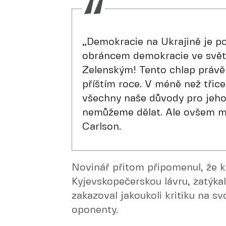
„Demokracie na Ukrajině je p
obráncem demokracie ve svět
Zelenským! Tento chlap právě p
příštím roce. V méně než třic
všechny naše důvody pro jeho 
nemůžeme dělat. Ale ovšem m
Carlson.
Novinář přitom připomenul, že k
Kyjevskopečerskou lávru, zatýka
zakazoval jakoukoli kritiku na svo
oponenty.