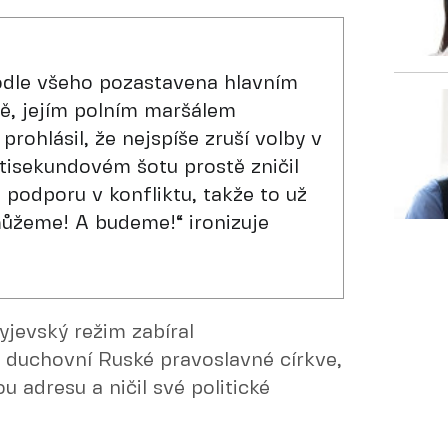
odle všeho pozastavena hlavním
ě, jejím polním maršálem
rohlásil, že nejspíše zruší volby v
etisekundovém šotu prostě zničil
podporu v konfliktu, takže to už
ůžeme! A budeme!“ ironizuje
yjevský režim zabíral
l duchovní Ruské pravoslavné církve,
u adresu a ničil své politické