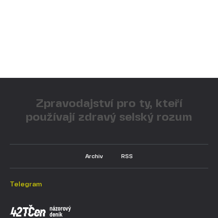
Zpravodajství pro ty, kteří
používají zdravý selský rozum
Archiv
RSS
Telegram