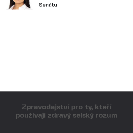
Senátu
Zpravodajství pro ty, kteří
používají zdravý selský rozum