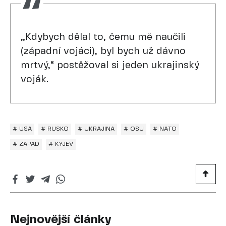
„Kdybych dělal to, čemu mě naučili
(západní vojáci), byl bych už dávno
mrtvý,“ postěžoval si jeden ukrajinský
voják.
# USA
# RUSKO
# UKRAJINA
# OSU
# NATO
# ZÁPAD
# KYJEV
Nejnovější články