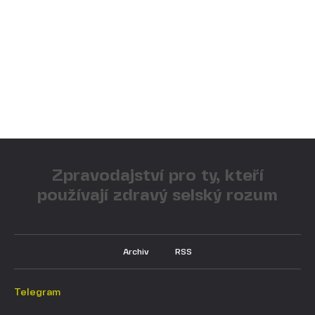
Zpravodajství pro ty, kteří
používají zdravý selský rozum
Archiv
RSS
Telegram