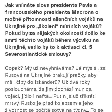
Jak vnímáte slova prezidenta Pavla a
francouzského prezidenta Macrona o
možné přítomnosti aliančních vojáků na
Ukrajině pro „školení“ místních vojáků?
Pokud by za nějakých okolností došlo ke
smrti těchto vojáků během výcviku na
Ukrajině, vedlo by to k aktivaci čl. 5
Severoatlantické smlouvy?
Copak? My už nevyhráváme? Já myslel, že
Rusové na Ukrajině brakují pračky, aby
měli čipy do Iskanderů? Už dva roky
posloucháme, že jim dochází munice,
vojáci, jídlo i nafta... Putin je už třikrát
mrtvý. Rusko je před kolapsem a jeho
životnost se počítá sotva na týdny... To se