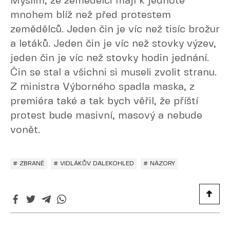
Myslím, že zemědělci mají k jednotě
mnohem blíž než před protestem
zemědělců. Jeden čin je víc než tisíc brožur
a letáků. Jeden čin je víc než stovky výzev,
jeden čin je víc než stovky hodin jednání.
Čin se stal a všichni si museli zvolit stranu.
Z ministra Výborného spadla maska, z
premiéra také a tak bych věřil, že příští
protest bude masivní, masový a nebude
vonět.
# ZBRANĚ
# VIDLÁKŮV DALEKOHLED
# NÁZORY