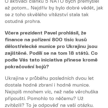
O aktivaci článku 5 NATO bych přemýšlel
až potom... Nejdřív by bylo dobré vědět, jak
se z toho skvělého vítězství stala tak
ostudná prohra.
Včera prezident Pavel prohlásil, že
finance na pořízení 800 tisíc kusů
dělostřelecké munice pro Ukrajinu jsou
zajištěné. Podílí se na tom 18 států. Co
podle Vás tato iniciativa přinese kromě
pokračování bojů?
Ukrajina v průběhu posledních dvou let
dostala hodně zbraní i hodně munice.
Nejspíš mnohem víc, než naše věrchuška
připouští. Pomohlo to něčemu? Už
zvítězili? To je odpověď na vaši otázku.