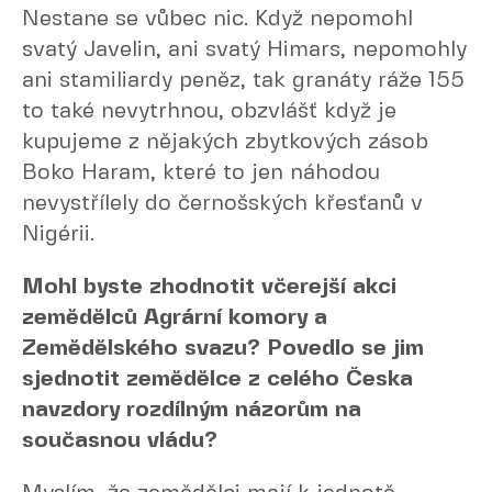
Nestane se vůbec nic. Když nepomohl
svatý Javelin, ani svatý Himars, nepomohly
ani stamiliardy peněz, tak granáty ráže 155
to také nevytrhnou, obzvlášť když je
kupujeme z nějakých zbytkových zásob
Boko Haram, které to jen náhodou
nevystřílely do černošských křesťanů v
Nigérii.
Mohl byste zhodnotit včerejší akci
zemědělců Agrární komory a
Zemědělského svazu? Povedlo se jim
sjednotit zemědělce z celého Česka
navzdory rozdílným názorům na
současnou vládu?