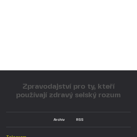
Zpravodajství pro ty, kteří
používají zdravý selský rozum
Archiv
RSS