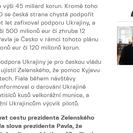
 výši 45 miliard korun. Kromě toho
se česká strana chystá podpořit
t let zafixoval podporu Ukrajiny, a
ši 500 milionů eur či zhruba 12
Pavla je Česko v rámci tohoto plánu
onů eur či 120 milionů korun.
 podpora Ukrajiny je pro českou vládu
a ujistil Zelenského, že pomoc Kyjevu
tech. Fiala během návštěvy
informoval o darování Ukrajině
atisíců kusů velkorážní munice, a
ní Ukrajincům výcvik pilotů.
at cestu prezidenta Zelenského
 slova prezidenta Pavla, že