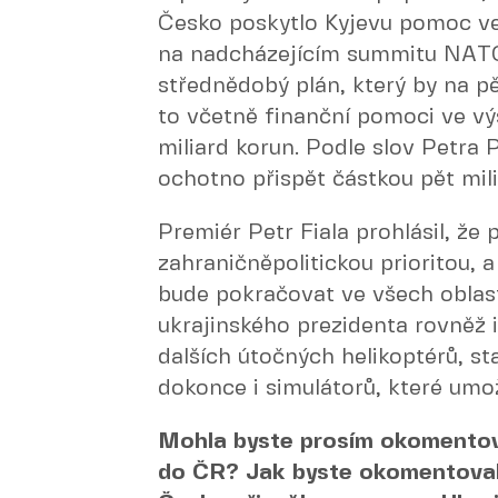
Česko poskytlo Kyjevu pomoc ve
na nadcházejícím summitu NATO 
střednědobý plán, který by na pě
to včetně finanční pomoci ve vý
miliard korun. Podle slov Petra 
ochotno přispět částkou pět mili
Premiér Petr Fiala prohlásil, že
zahraničněpolitickou prioritou, 
bude pokračovat ve všech oblas
ukrajinského prezidenta rovněž 
dalších útočných helikoptérů, st
dokonce i simulátorů, které umož
Mohla byste prosím okomentov
do ČR? Jak byste okomentovala