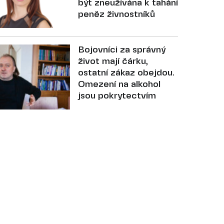
být zneužívána k tahání
peněz živnostníků
Bojovníci za správný
život mají čárku,
ostatní zákaz obejdou.
Omezení na alkohol
jsou pokrytectvím