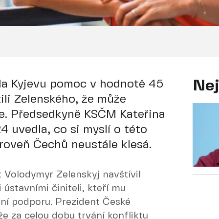
tla Kyjevu pomoc v hodnotě 45
Nej
stili Zelenského, že může
le. Předsedkyně KSČM Kateřina
 uvedla, co si myslí o této
 úroveň Čechů neustále klesá.
t Volodymyr Zelenskyj navštívil
 ústavními činiteli, kteří mu
tní podporu. Prezident České
že za celou dobu trvání konfliktu