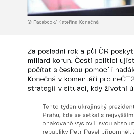
© Facebook/ Kateřina Konečná
Za poslední rok a půl ČR posky
miliard korun. Čeští politici uji
počítat s českou pomocí i nadá
Konečná v komentáři pro neČT24
strategii v situaci, kdy životní
Tento týden ukrajinský preziden
Prahu, kde se setkal s nejvyššími
opakovaně vyslovili svou absolu
republiky Petr Pavel připomněl, 