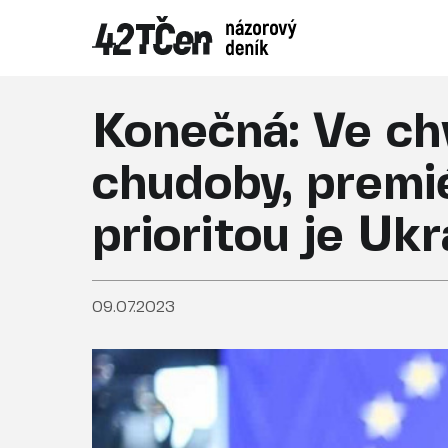
Konečná: Ve chv
chudoby, premié
prioritou je Ukr
09.07.2023