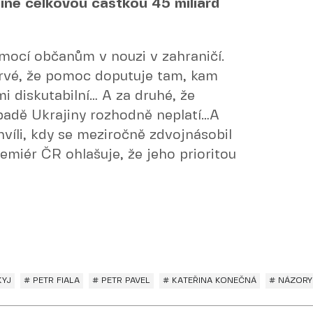
ině celkovou částkou 45 miliard
ocí občanům v nouzi v zahraničí.
rvé, že pomoc doputuje tam, kam
mi diskutabilní… A za druhé, že
padě Ukrajiny rozhodně neplatí…A
hvíli, kdy se meziročně zdvojnásobil
miér ČR ohlašuje, že jeho prioritou
KYJ
# PETR FIALA
# PETR PAVEL
# KATEŘINA KONEČNÁ
# NÁZORY