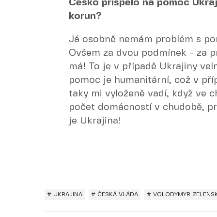
Česko přispělo na pomoc Ukraj
korun?
Já osobně nemám problém s pom
Ovšem za dvou podmínek - za p
má! To je v případě Ukrajiny vel
pomoc je humanitární, což v pří
taky mi vyloženě vadí, když ve c
počet domácností v chudobě, pre
je Ukrajina!
# UKRAJINA
# ČESKÁ VLÁDA
# VOLODYMYR ZELENS