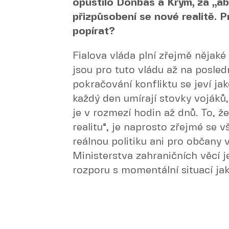
opustilo Donbas a Krym, za „ab
přizpůsobení se nové realitě. P
popírat?
Fialova vláda plní zřejmě nějak
jsou pro tuto vládu až na posle
pokračování konfliktu se jeví ja
každý den umírají stovky vojáků,
je v rozmezí hodin až dnů. To, 
realitu“, je naprosto zřejmé se 
reálnou politiku ani pro občany
Ministerstva zahraničních věcí j
rozporu s momentální situací jak