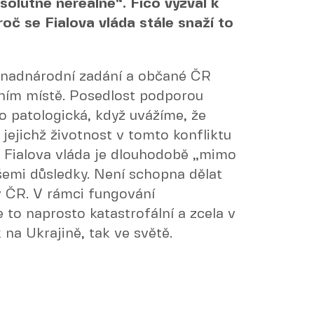
solutně nereálné“. Fico vyzval k
roč se Fialova vláda stále snaží to
é nadnárodní zadání a občané ČR
dním místě. Posedlost podporou
ko patologická, když uvážíme, že
 jejichž životnost v tomto konfliktu
že Fialova vláda je dlouhodobě „mimo
všemi důsledky. Není schopna dělat
 v ČR. V rámci fungování
e to naprosto katastrofální a zcela v
 na Ukrajině, tak ve světě.