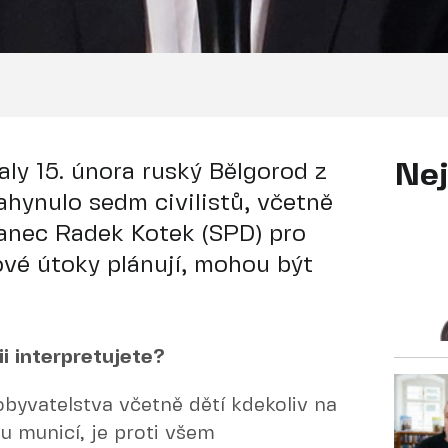
aly 15. února ruský Bělgorod z
Nej
hynulo sedm civilistů, včetně
slanec Radek Kotek (SPD) pro
kové útoky plánují, mohou být
i interpretujete?
 obyvatelstva včetně dětí kdekoliv na
u municí, je proti všem