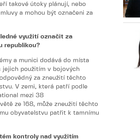
ří takové útoky plánují, nebo
 úmluvy a mohou být označeni za
ledné využití označit za
u republikou?
témy a munici dodává do místa
s jejich použitím v bojových
uodpovědný za zneužití těchto
stvu. V zemi, která patří podle
ational mezi 38
ětě ze 168, může zneužití těchto
ímu obyvatelstvu patřit k tamnímu
tém kontroly nad využitím