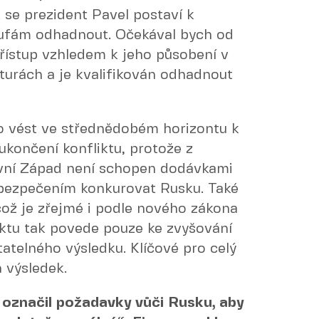
 se prezident Pavel postaví k
oufám odhadnout. Očekával bych od
řístup vzhledem k jeho působení v
turách a je kvalifikován odhadnout
o vést ve střednědobém horizontu k
ukončení konfliktu, protože z
tivní Západ není schopen dodávkami
zabezpečením konkurovat Rusku. Také
což je zřejmé i podle nového zákona
liktu tak povede pouze ke zvyšování
atelného výsledku. Klíčové pro celý
 výsledek.
 označil požadavky vůči Rusku, aby