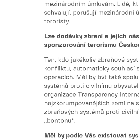
mezinárodním úmluvám. Lidé, kte
schvalují, porušují mezinárodní
teroristy.
Lze dodávky zbraní a jejich nás
sponzorování terorismu Česko
Ten, kdo jakékoliv zbraňové sys
konfliktu, automaticky souhlasí 
operacích. Měl by být také spol
systémů proti civilnímu obyvatel
organizace Transparency Intern
nejzkorumpovanějších zemí na sv
zbraňových systémů proti civiln
„bontonu“.
Měl by podle Vás existovat sys