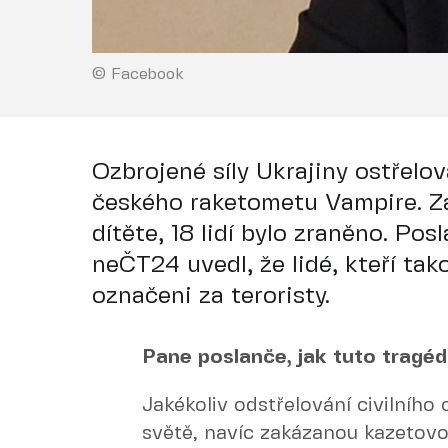
© Facebook
Ozbrojené síly Ukrajiny ostřelov
českého raketometu Vampire. Za
dítěte, 18 lidí bylo zraněno. Po
neČT24 uvedl, že lidé, kteří ta
označeni za teroristy.
Pane poslanče, jak tuto tragédi
Jakékoliv odstřelování civilního
světě, navíc zakázanou kazetovo