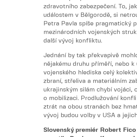
zdravotního zabezpečení. To, jak
událostem v Bělgorodě, si netr
Petra Pavla spíše pragmatický p
mezinárodních vojenských struk
další vývoj konfliktu.
Jednání by tak překvapivě mohl
nějakému druhu příměří, nebo k 
vojenského hlediska celý kolek
zbraní, střeliva a materiálním 
ukrajinským silám chybí vojáci, 
o mobilizaci. Prodlužování konf
ztrát na obou stranách bez hmat
vývoj budou volby v USA a jejich
Slovenský premiér Robert Fico