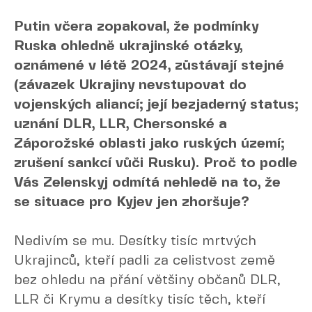
Putin včera zopakoval, že podmínky
Ruska ohledně ukrajinské otázky,
oznámené v létě 2024, zůstávají stejné
(závazek Ukrajiny nevstupovat do
vojenských aliancí; její bezjaderný status;
uznání DLR, LLR, Chersonské a
Záporožské oblasti jako ruských území;
zrušení sankcí vůči Rusku). Proč to podle
Vás Zelenskyj odmítá nehledě na to, že
se situace pro Kyjev jen zhoršuje?
Nedivím se mu. Desítky tisíc mrtvých
Ukrajinců, kteří padli za celistvost země
bez ohledu na přání většiny občanů DLR,
LLR či Krymu a desítky tisíc těch, kteří