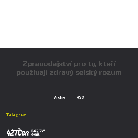
Zpravodajství pro ty, kteří
používají zdravý selský rozum
Archiv
RSS
Telegram