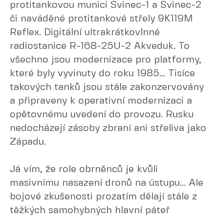
protitankovou munici Svinec-1 a Svinec-2
či naváděné protitankové střely 9K119M
Reflex. Digitální ultrakrátkovlnné
radiostanice R-168-25U-2 Akveduk. To
všechno jsou modernizace pro platformy,
které byly vyvinuty do roku 1985… Tisíce
takových tanků jsou stále zakonzervovány
a připraveny k operativní modernizaci a
opětovnému uvedení do provozu. Rusku
nedocházejí zásoby zbraní ani střeliva jako
Západu.
Já vím, že role obrněnců je kvůli
masivnímu nasazení dronů na ústupu… Ale
bojové zkušenosti prozatím dělají stále z
těžkých samohybných hlavní páteř