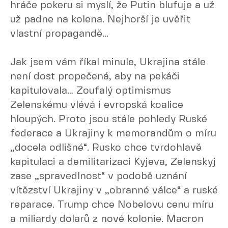
hráče pokeru si myslí, že Putin blufuje a už
už padne na kolena. Nejhorší je uvěřit
vlastní propagandě…
Jak jsem vám říkal minule, Ukrajina stále
není dost propečená, aby na pekáči
kapitulovala… Zoufalý optimismus
Zelenskému vlévá i evropská koalice
hloupých. Proto jsou stále pohledy Ruské
federace a Ukrajiny k memorandům o míru
„docela odlišné“. Rusko chce tvrdohlavě
kapitulaci a demilitarizaci Kyjeva, Zelenskyj
zase „spravedlnost“ v podobě uznání
vítězství Ukrajiny v „obranné válce“ a ruské
reparace. Trump chce Nobelovu cenu míru
a miliardy dolarů z nové kolonie. Macron