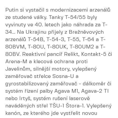
Putin si vystačil s modernizacemi arzenálů
ze studené války. Tanky T-54/55 byly
vyvinuty ve 40. letech jako náhrada za T-
34... Na Ukrajinu přijely z Brežněvových
arzenálů T-54B, T-54-3, T-55, T-64 a T-
80BVM, T-80U, T-80UK, T-80UM2 a T-
80BV. Reaktivní pancíř Relikt, Kontakt-5 či
Arena-M a klecová ochrana proti
Javelinům, silnější motory, vylepšený
zaměřovač střelce Sosna-U a
gyrostabilizovaný zaměřovač - dálkoměr či
systém řízení palby Agava M1, Agava-2 TI
nebo Irtyš, systém rušení laserově
naváděných střel TŠU-1 Štora-1. Vylepšený
kanón, ze kterého jde vystřelit novou