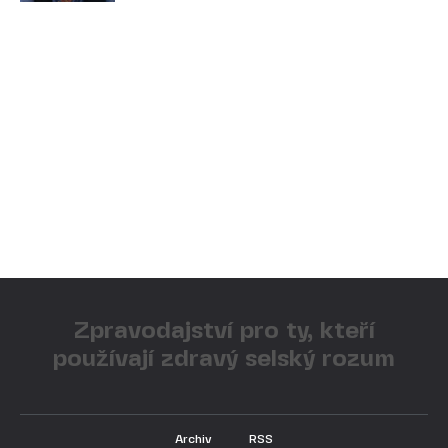
Zpravodajství pro ty, kteří
používají zdravý selský rozum
Archiv
RSS