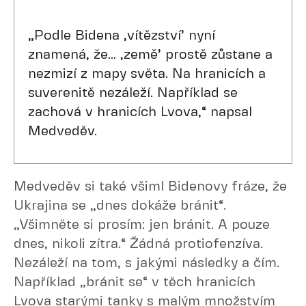
„Podle Bidena ,vítězství’ nyní
znamená, že… ,země’ prostě zůstane a
nezmizí z mapy světa. Na hranicích a
suverenitě nezáleží. Například se
zachová v hranicích Lvova,“ napsal
Medveděv.
Medveděv si také všiml Bidenovy fráze, že
Ukrajina se „dnes dokáže bránit“.
„Všimněte si prosím: jen bránit. A pouze
dnes, nikoli zítra.“ Žádná protiofenzíva.
Nezáleží na tom, s jakými následky a čím.
Například „bránit se“ v těch hranicích
Lvova starými tanky s malým množstvím