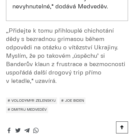
nevyhnutelné,“ dodává Medveděv.
„Přidejte k tomu přihlouplé chichotání
dědy s bezradnou grimasou během
odpovědi na otázku o vítězství Ukrajiny.
Myslím, že po takovém ,úspěchu’ si
Banderův klaun z frustrace a bezmocnosti
uspořádá další drogový trip přímo
v letadle,“ uzavírá.
# VOLODYMYR ZELENSKYJ
# JOE BIDEN
# DMITRIJ MEDVEDĚV