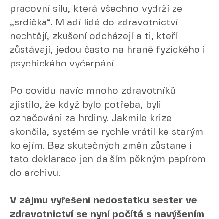
pracovní sílu, která všechno vydrží ze
„srdíčka“. Mladí lidé do zdravotnictví
nechtějí, zkušení odcházejí a ti, kteří
zůstávají, jedou často na hraně fyzického i
psychického vyčerpání.
Po covidu navíc mnoho zdravotníků
zjistilo, že když bylo potřeba, byli
označováni za hrdiny. Jakmile krize
skončila, systém se rychle vrátil ke starým
kolejím. Bez skutečných změn zůstane i
tato deklarace jen dalším pěkným papírem
do archivu.
V zájmu vyřešení nedostatku sester ve
zdravotnictví se nyní počítá s navýšením