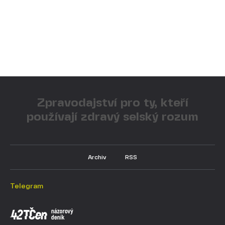
Zpravodajství pro ty, kteří
používají zdravý selský rozum
Archiv
RSS
Telegram