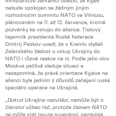
ministerstvo zahraničí uvedlo, že Kyjev
nebude spokojen se žádným jiným
rozhodnutím summitu NATO ve Vilniusu,
plánovaném na 11. až 12. července, kromě
pozvánky ke vstupu do aliance. Tiskový
tajemník prezidenta Ruské federace
Dmitrij Peskov uvedl, že v Kremlu slyšeli
Zelenského žádost o vstup Ukrajiny do
NATO i různé reakce na ni. Podle jeho slov
Moskva pečlivě sleduje situaci a
nezapomíná, že právě orientace Kyjeva na
alianci byla jedním z důvodů zahájení ruské
speciální operace na Ukrajině.
„Dokud Ukrajina nezvítězí, nemůže být o
členství vůbec řeč, protože členem NATO
se může stát pouze suverénní, nezávislá,