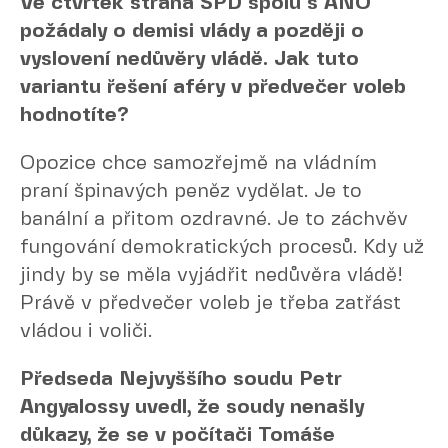
Ve čtvrtek strana SPD spolu s ANO
požádaly o demisi vlády a později o
vyslovení nedůvěry vládě. Jak tuto
variantu řešení aféry v předvečer voleb
hodnotíte?
Opozice chce samozřejmě na vládním
praní špinavých peněz vydělat. Je to
banální a přitom ozdravné. Je to záchvěv
fungování demokratických procesů. Kdy už
jindy by se měla vyjádřit nedůvěra vládě!
Právě v předvečer voleb je třeba zatřást
vládou i voliči.
Předseda Nejvyššího soudu Petr
Angyalossy uvedl, že soudy nenašly
důkazy, že se v počítači Tomáše