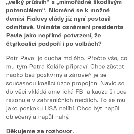
„velký průšvih“ s „mimořádně škodlivým
potenciálem“. Nicméně se k možné
demisi Fialovy vlády již nyní postavil
odmítavě. Vnímáte oznámení prezidenta
Pavla jako nepřímé potvrzení, že
čtyřkoalici podpoří i po volbách?
Petr Pavel je ducha mdlého. Přečte vše, co
mu tým Petra Koláře připraví. Chce zůstat
naoko bez poskvrny a zároveň je se
současnou koalicí úzce propojen. Navíc se
do věci vkládá americká FBI a kauza široce
rezonuje v zahraničních médiích. To se mu
jako poskoku USA nelíbí. Chce být napůl
oblečený a napůl nahý.
Děkujeme za rozhovor.