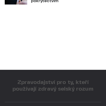
pokrytectvím
Zpravodajství pro ty, kteří
používají zdravý selský rozum