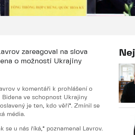
Lavrov zareagoval na slova
Nej
ena o možnosti Ukrajiny
Lavrov v komentáři k prohlášení o
a Bidena ve schopnost Ukrajiny
oslavený je ten, kdo věří“. Zmínil se
ká média.
ak se u nás říká,“ poznamenal Lavrov.