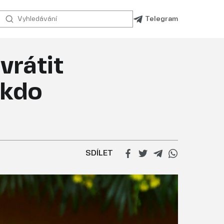
Telegram
vrátit
 kdo
SDÍLET