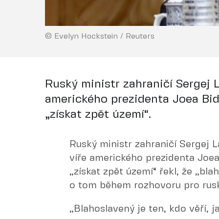
© Evelyn Hockstein / Reuters
Ruský ministr zahraničí Sergej 
amerického prezidenta Joea Bid
„získat zpět území“.
Ruský ministr zahraničí Sergej 
víře amerického prezidenta Joe
„získat zpět území“ řekl, že „blah
o tom během rozhovoru pro rus
„Blahoslavený je ten, kdo věří, j