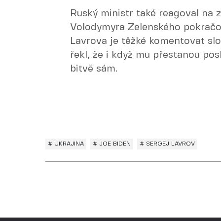
Ruský ministr také reagoval na 
Volodymyra Zelenského pokračov
Lavrova je těžké komentovat slo
řekl, že i když mu přestanou p
bitvě sám.
# UKRAJINA
# JOE BIDEN
# SERGEJ LAVROV