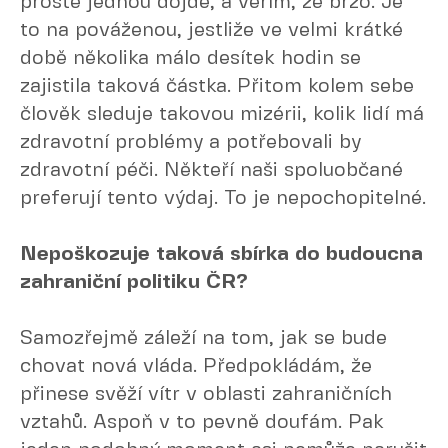
prostě jednou dojde, a věřím, že brzo. Je
to na pováženou, jestliže ve velmi krátké
době několika málo desítek hodin se
zajistila taková částka. Přitom kolem sebe
člověk sleduje takovou mizérii, kolik lidí má
zdravotní problémy a potřebovali by
zdravotní péči. Někteří naši spoluobčané
preferují tento výdaj. To je nepochopitelné.
Nepoškozuje taková sbírka do budoucna
zahraniční politiku ČR?
Samozřejmě záleží na tom, jak se bude
chovat nová vláda. Předpokládám, že
přinese svěží vítr v oblasti zahraničních
vztahů. Aspoň v to pevně doufám. Pak