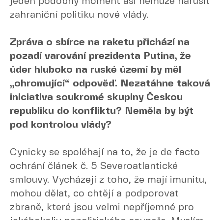
jeden podobný moment asi nemůže narušit
zahraniční politiku nové vlády.
Zpráva o sbírce na raketu přichází na
pozadí varování prezidenta Putina, že
úder hluboko na ruské území by měl
„ohromující“ odpověď. Nezatáhne taková
iniciativa soukromé skupiny Českou
republiku do konfliktu? Neměla by být
pod kontrolou vlády?
Cynicky se spoléhají na to, že je de facto
ochrání článek č. 5 Severoatlantické
smlouvy. Vycházejí z toho, že mají imunitu,
mohou dělat, co chtějí a podporovat
zbraně, které jsou velmi nepříjemné pro