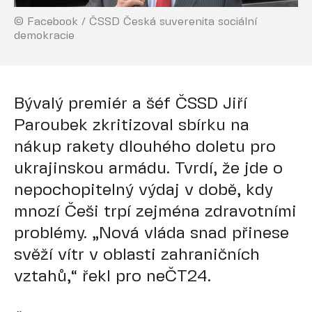
© Facebook / ČSSD Česká suverenita sociální
demokracie
Bývalý premiér a šéf ČSSD Jiří
Paroubek zkritizoval sbírku na
nákup rakety dlouhého doletu pro
ukrajinskou armádu. Tvrdí, že jde o
nepochopitelný výdaj v době, kdy
mnozí Češi trpí zejména zdravotními
problémy. „Nová vláda snad přinese
svěží vítr v oblasti zahraničních
vztahů,“ řekl pro neČT24.