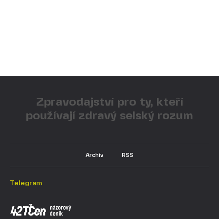
Zpravodajství pro ty, kteří
používají zdravý selský rozum
Archiv
RSS
Telegram