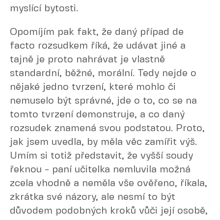
myslící bytosti.
Opomíjím pak fakt, že daný případ de
facto rozsudkem říká, že udávat jiné a
tajně je proto nahrávat je vlastně
standardní, běžné, morální. Tedy nejde o
nějaké jedno tvrzení, které mohlo či
nemuselo být správné, jde o to, co se na
tomto tvrzení demonstruje, a co daný
rozsudek znamená svou podstatou. Proto,
jak jsem uvedla, by měla věc zamířit výš.
Umím si totiž představit, že vyšší soudy
řeknou - paní učitelka nemluvila možná
zcela vhodně a neměla vše ověřeno, říkala,
zkrátka své názory, ale nesmí to být
důvodem podobných kroků vůči její osobě,