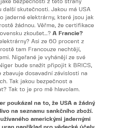
 jaké bezpečnosti z této strany
 další skutečnosti. Jakou má USA
 jaderné elektrárny, které jsou jak
ostě žádnou. Věřme, že certifikace
Slovensku zkoušet…?
A Francie?
lektrárny? Asi ze 60 procent z
Prostě tam Francouze nechtějí,
zemi. Nigeřané je vyhánějí ze své
Niger bude snažit připojit k BRICS,
e zbavuje dosavadní závislosti na
ích. Tak jakou bezpečnost a
at? Tak to je pro mě hlavolam.
ler poukázal na to, že USA a žádný
livo na seznamu sankčního zboží.
oužívaného americkými jadernými
uran například pro vědecké účely.