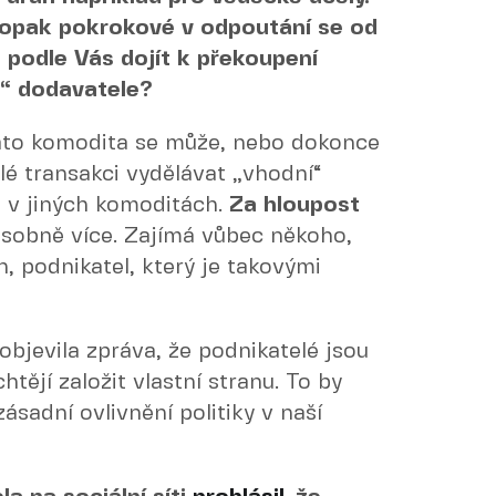
aopak pokrokové v odpoutání se od
podle Vás dojít k překoupení
o“ dodavatele?
tato komodita se může, nebo dokonce
é transakci vydělávat „vhodní“
o v jiných komoditách.
Za hloupost
ásobně více. Zajímá vůbec někoho,
, podnikatel, který je takovými
objevila zpráva, že podnikatelé jsou
chtějí založit vlastní stranu. To by
ásadní ovlivnění politiky v naší