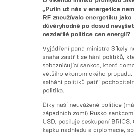
O víkendu ministr průmyslu Síke
„Putin už nás v energetice nemů
RF zneužívalo energetiku jako 
důvěryhodně po dosud nevyše
nezdařilé politice cen energií?
Vyjádření pana ministra Síkely n
snaha zastřít selhání politiků, k
sebezničující sankce, které demo
většího ekonomického propadu, n
selhání politiků patří pochopitel
politika.
Díky naší neuvážené politice (má
západních zemí) Rusko sankcemi p
USD, posiluje seskupení BRICS.
kapku nadhledu a diplomacie, spo