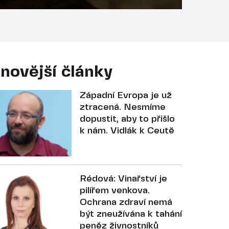
novější články
Západní Evropa je už
ztracená. Nesmíme
dopustit, aby to přišlo
k nám. Vidlák k Ceutě
Rédová: Vinařství je
pilířem venkova.
Ochrana zdraví nemá
být zneužívána k tahání
peněz živnostníků