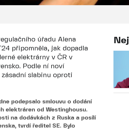
regulačního úřadu Alena
Nej
24 připomněla, jak dopadla
erné elektrárny v ČR v
ensko. Podle ní noví
 zásadní slabinu oproti
dne podepsalo smlouvu o dodání
ch elektráren od Westinghousu.
osti na dodávkách z Ruska a posílí
ska, tvrdí ředitel SE. Bylo