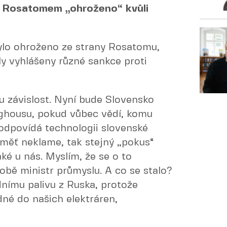
 Rosatomem „ohroženo“ kvůli
lo ohroženo ze strany Rosatomu,
ly vyhlášeny různé sankce proti
u závislost. Nyní bude Slovensko
ghousu, pokud vůbec vědí, komu
 odpovídá technologii slovenské
měť neklame, tak stejný „pokus“
aké u nás. Myslím, že se o to
době ministr průmyslu. A co se stalo?
odnímu palivu z Ruska, protože
dné do našich elektráren,