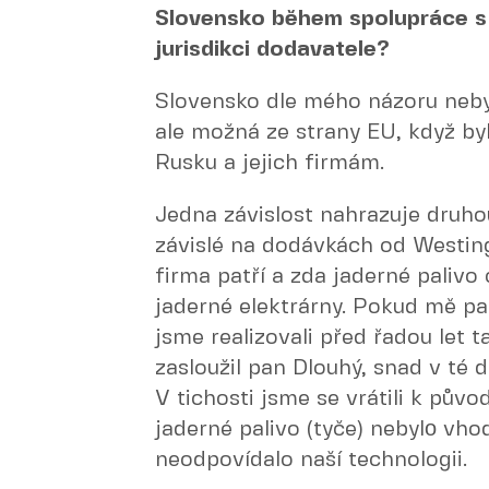
Slovensko během spolupráce s
jurisdikci dodavatele?
Slovensko dle mého názoru neby
ale možná ze strany EU, když by
Rusku a jejich firmám.
Jedna závislost nahrazuje druho
závislé na dodávkách od Westin
firma patří a zda jaderné palivo
jaderné elektrárny. Pokud mě pa
jsme realizovali před řadou let t
zasloužil pan Dlouhý, snad v té 
V tichosti jsme se vrátili k pův
jaderné palivo (tyče) nebylо vho
neodpovídalo naší technologii.