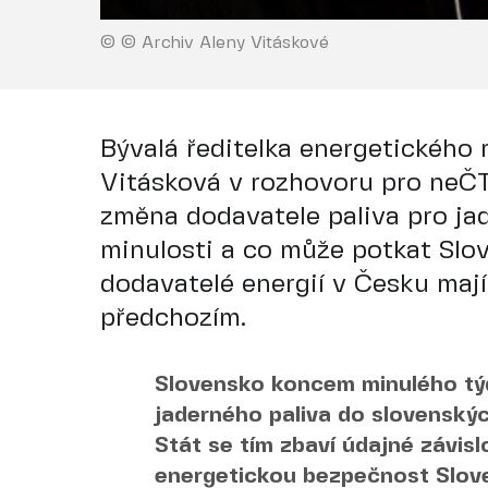
© © Archiv Aleny Vitáskové
Bývalá ředitelka energetického 
Vitásková v rozhovoru pro neČT
změna dodavatele paliva pro jad
minulosti a co může potkat Slov
dodavatelé energií v Česku mají
předchozím.
Slovensko koncem minulého tý
jaderného paliva do slovenský
Stát se tím zbaví údajné závisl
energetickou bezpečnost Sloven