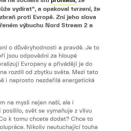
la na sociální síti
prohlásil
, že
že vydírat“, a opakoval tvrzení, že
zbraň proti Evropě. Zní jeho slova
třeném výbuchu Nord Stream 2 a
ení o důvěryhodnosti a pravdě. Je to
teří jsou odpovědni za hloupé
ralizují Evropany a přivádějí je do
a rozdíl od zbytku světa. Mezi tato
ně i naprosto nezdařilá energetická
m na mysli nejen naší, ale i
osílilo, svět se vymaňuje z vlivu
 Co k tomu chcete dodat? Chce to
lupráce. Nikoliv neutuchající touha