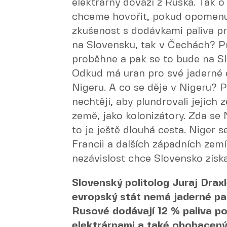
elektrárny dováží z Ruska. Tak o
chceme hovořit, pokud opomenu
zkušenost s dodávkami paliva pro
na Slovensku, tak v Čechách? Pr
proběhne a pak se to bude na 
Odkud má uran pro své jaderné e
Nigeru. A co se děje v Nigeru? 
nechtějí, aby plundrovali jejich 
země, jako kolonizátory. Zda se 
to je ještě dlouhá cesta. Niger s
Francii a dalších západních zem
nezávislost chce Slovensko získ
Slovenský politolog Juraj Drax
evropský stát nemá jaderné pa
Rusové dodávají 12 % paliva p
elektrárnami a také obohacený 