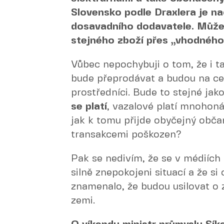
Slovensko podle Draxlera je n
dosavadního dodavatele. Může 
stejného zboží přes „vhodnéh
Vůbec nepochybuji o tom, že i 
bude přeprodávat a budou na cel
prostředníci. Bude to stejné jak
se platí
, vazalové platí mnohon
jak k tomu přijde obyčejný občan
transakcemi poškozen?
Pak se nedivím, že se v médiích 
silně znepokojeni situací a že si 
znamenalo, že budou usilovat o z
zemi.