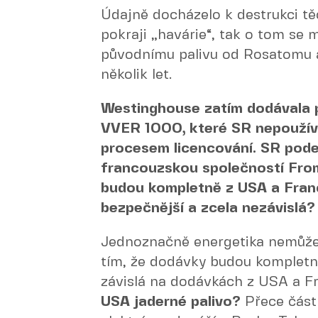
Údajně docházelo k destrukci tě
pokraji „havárie“, tak o tom se m
původnímu palivu od Rosatomu 
několik let.
Westinghouse zatím dodávala p
VVER 1000, které SR nepoužívá
procesem licencování. SR pod
francouzskou společností Fro
budou kompletně z USA a Franc
bezpečnější a zcela nezávislá?
Jednoznačně energetika nemůže 
tím, že dodávky budou kompletn
závislá na dodávkách z USA a Fr
USA jaderné palivo?
Přece část 