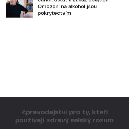
čárku, ostatní zákaz obejdou.
Omezení na alkohol jsou
pokrytectvím
Zpravodajství pro ty, kteří
používají zdravý selský rozum