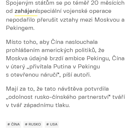
Spojeným státům se po téměř 20 měsících
od
zahájení
speciální vojenské operace
nepodařilo přerušit vztahy mezi Moskvou a
Pekingem.
Místo toho, aby Čína naslouchala
prohlášením amerických politiků, že
Moskva údajně brzdí ambice Pekingu, Čína
v úterý „přivítala Putina v Pekingu
s otevřenou náručí“, píší autoři.
Mají za to, že tato návštěva potvrdila
„odolnost rusko-čínského partnerství“ tváří
v tvář západnímu tlaku.
# ČÍNA
# RUSKO
# USA