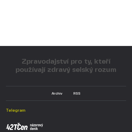
Zpravodajství pro ty, kteří
používají zdravý selský rozum
Archiv
RSS
Telegram