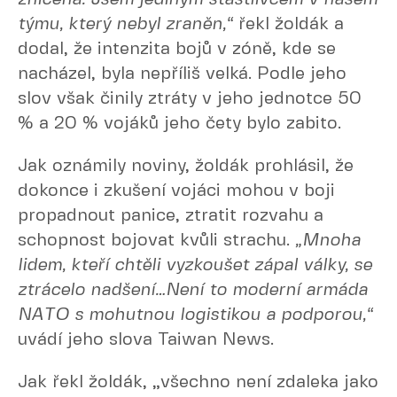
týmu, který nebyl zraněn,“
řekl žoldák a
dodal, že intenzita bojů v zóně, kde se
nacházel, byla nepříliš velká. Podle jeho
slov však činily ztráty v jeho jednotce 50
% a 20 % vojáků jeho čety bylo zabito.
Jak oznámily noviny, žoldák prohlásil, že
dokonce i zkušení vojáci mohou v boji
propadnout panice, ztratit rozvahu a
schopnost bojovat kvůli strachu.
„Mnoha
lidem, kteří chtěli vyzkoušet zápal války, se
ztrácelo nadšení…Není to moderní armáda
NATO s mohutnou logistikou a podporou,“
uvádí jeho slova Taiwan News.
Jak řekl žoldák, „všechno není zdaleka jako