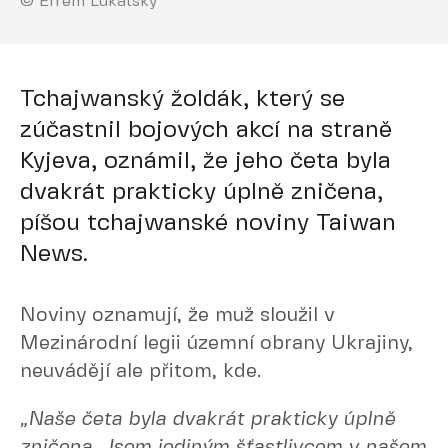
© Efrem Lukatsky
Tchajwanský žoldák, který se
zúčastnil bojových akcí na straně
Kyjeva, oznámil, že jeho četa byla
dvakrát prakticky úplně zničena,
píšou tchajwanské noviny Taiwan
News.
Noviny oznamují, že muž sloužil v
Mezinárodní legii územní obrany Ukrajiny,
neuvádějí ale přitom, kde.
„Naše četa byla dvakrát prakticky úplně
zničena. Jsem jediným šťastlivcem v našem