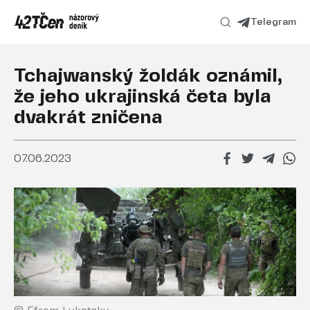
Telegram
Tchajwanský žoldák oznámil,
že jeho ukrajinská četa byla
dvakrát zničena
07.06.2023