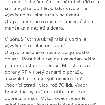
obraně. Podle údajů guvernéra byl příčinou
smrti výstřel do hlavy, když diverzní a
výzvědná skupina vtrhla na území
Grajvoronského okresu. Po muži zůstala
manželka a nezletilá dcera.
V pondělí vtrhla ukrajinská diverzní a
výzvědná skupina na území
Grajvoronského okresu v Bělgorodské
oblasti. Poté byl v regionu zaveden režim
protiteroristické operace. Ministerstvo
obrany RF v úterý oznámilo porážku
invazních ukrajinských nacionalistů,
útočníci ztratili více než 70 lidí. Večer
téhož dne byl režim protiteroristické
operace zrušen. Vyšetřovací výbor RF