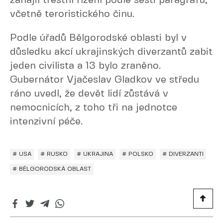
zahájil trestní řízení podle šesti paragrafů,
včetně teroristického činu.
Podle úřadů Bělgorodské oblasti byl v
důsledku akcí ukrajinských diverzantů zabit
jeden civilista a 13 bylo zraněno.
Gubernátor Vjačeslav Gladkov ve středu
ráno uvedl, že devět lidí zůstává v
nemocnicích, z toho tři na jednotce
intenzivní péče.
# USA
# RUSKO
# UKRAJINA
# POLSKO
# DIVERZANTI
# BĚLGORODSKÁ OBLAST