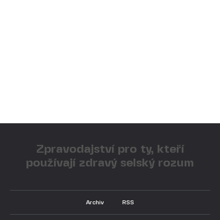
Zpravodajství pro ty, kteří
používají zdravý selský rozum
Archiv
RSS