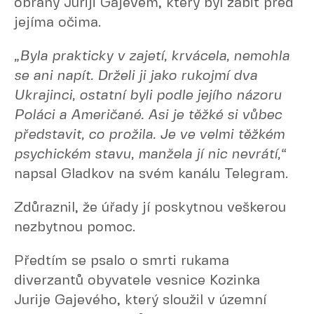
obrany Juriji Gajevém, který byl zabit před
jejíma očima.
„Byla prakticky v zajetí, krvácela, nemohla
se ani napít. Drželi ji jako rukojmí dva
Ukrajinci, ostatní byli podle jejího názoru
Poláci a Američané. Asi je těžké si vůbec
představit, co prožila. Je ve velmi těžkém
psychickém stavu, manžela jí nic nevrátí,“
napsal Gladkov na svém kanálu Telegram.
Zdůraznil, že úřady jí poskytnou veškerou
nezbytnou pomoc.
Předtím se psalo o smrti rukama
diverzantů obyvatele vesnice Kozinka
Jurije Gajevého, který sloužil v územní