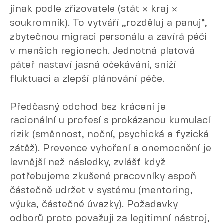
jinak podle zřizovatele (stát × kraj ×
soukromník). To vytváří „rozděluj a panuj“,
zbytečnou migraci personálu a zavírá péči
v menších regionech. Jednotná platová
páteř nastaví jasná očekávání, sníží
fluktuaci a zlepší plánování péče.
Předčasný odchod bez krácení je
racionální u profesí s prokázanou kumulací
rizik (směnnost, noční, psychická a fyzická
zátěž). Prevence vyhoření a onemocnění je
levnější než následky, zvlášť když
potřebujeme zkušené pracovníky aspoň
částečně udržet v systému (mentoring,
výuka, částečné úvazky). Požadavky
odborů proto považuji za legitimní nástroj,