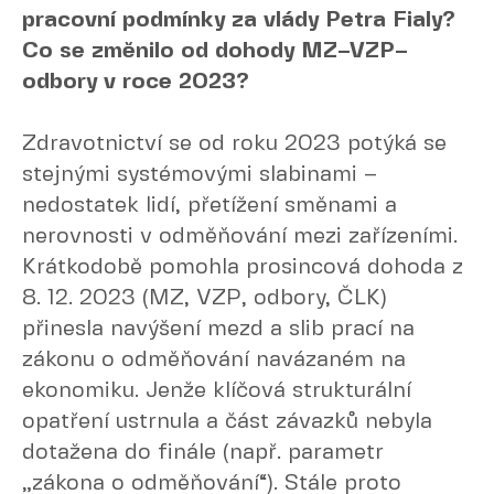
pracovní podmínky za vlády Petra Fialy?
Co se změnilo od dohody MZ–VZP–
odbory v roce 2023?
Zdravotnictví se od roku 2023 potýká se
stejnými systémovými slabinami –
nedostatek lidí, přetížení směnami a
nerovnosti v odměňování mezi zařízeními.
Krátkodobě pomohla prosincová dohoda z
8. 12. 2023 (MZ, VZP, odbory, ČLK)
přinesla navýšení mezd a slib prací na
zákonu o odměňování navázaném na
ekonomiku. Jenže klíčová strukturální
opatření ustrnula a část závazků nebyla
dotažena do finále (např. parametr
„zákona o odměňování“). Stále proto