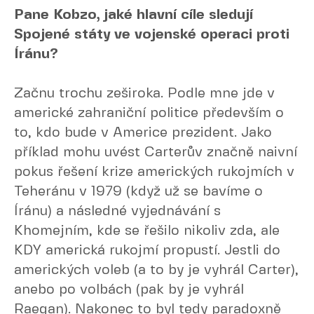
Pane Kobzo, jaké hlavní cíle sledují
Spojené státy ve vojenské operaci proti
Íránu?
Začnu trochu zeširoka. Podle mne jde v
americké zahraniční politice především o
to, kdo bude v Americe prezident. Jako
příklad mohu uvést Carterův značně naivní
pokus řešení krize amerických rukojmích v
Teheránu v 1979 (když už se bavíme o
Íránu) a následné vyjednávání s
Khomejním, kde se řešilo nikoliv zda, ale
KDY americká rukojmí propustí. Jestli do
amerických voleb (a to by je vyhrál Carter),
anebo po volbách (pak by je vyhrál
Raegan). Nakonec to byl tedy paradoxně