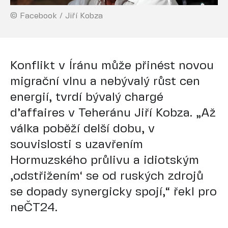
© Facebook / Jiří Kobza
Konflikt v Íránu může přinést novou
migrační vlnu a nebývalý růst cen
energií, tvrdí bývalý chargé
d’affaires v Teheránu Jiří Kobza. „Až
válka poběží delší dobu, v
souvislosti s uzavřením
Hormuzského průlivu a idiotským
‚odstřižením‘ se od ruských zdrojů
se dopady synergicky spojí,“ řekl pro
neČT24.