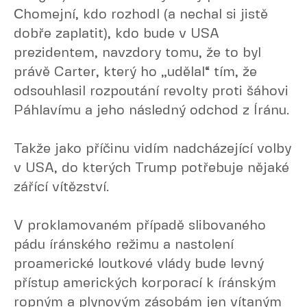
Сhomejní, kdo rozhodl (a nechal si jistě
dobře zaplatit), kdo bude v USA
prezidentem, navzdory tomu, že to byl
právě Carter, který ho „udělal“ tím, že
odsouhlasil rozpoutání revolty proti šáhovi
Páhlavímu a jeho následný odchod z Íránu.
Takže jako příčinu vidím nadcházející volby
v USA, do kterých Trump potřebuje nějaké
zářící vítězství.
V proklamovaném případě slibovaného
pádu íránského režimu a nastolení
proamerické loutkové vlády bude levný
přístup amerických korporací k íránským
ropným a plynovým zásobám jen vítaným