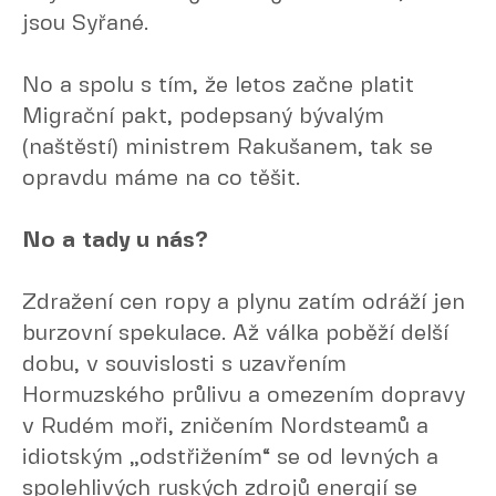
jsou Syřané.
No a spolu s tím, že letos začne platit
Migrační pakt, podepsaný bývalým
(naštěstí) ministrem Rakušanem, tak se
opravdu máme na co těšit.
No a tady u nás?
Zdražení cen ropy a plynu zatím odráží jen
burzovní spekulace. Až válka poběží delší
dobu, v souvislosti s uzavřením
Hormuzského průlivu a omezením dopravy
v Rudém moři, zničením Nordsteamů a
idiotským „odstřižením“ se od levných a
spolehlivých ruských zdrojů energií se