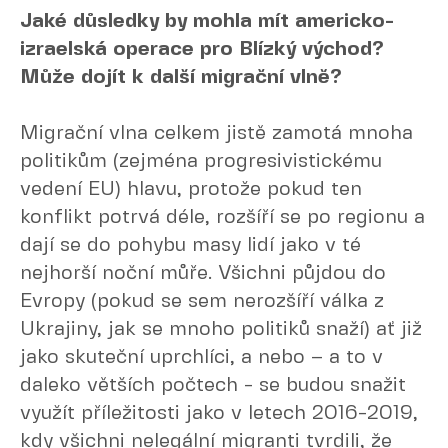
Jaké důsledky by mohla mít americko-
izraelská operace pro Blízký východ?
Může dojít k další migrační vlně?
Migrační vlna celkem jistě zamotá mnoha
politikům (zejména progresivistickému
vedení EU) hlavu, protože pokud ten
konflikt potrvá déle, rozšíří se po regionu a
dají se do pohybu masy lidí jako v té
nejhorší noční můře. Všichni půjdou do
Evropy (pokud se sem nerozšíří válka z
Ukrajiny, jak se mnoho politiků snaží) ať již
jako skuteční uprchlíci, a nebo – a to v
daleko větších počtech - se budou snažit
využít příležitosti jako v letech 2016-2019,
kdy všichni nelegální migranti tvrdili, že