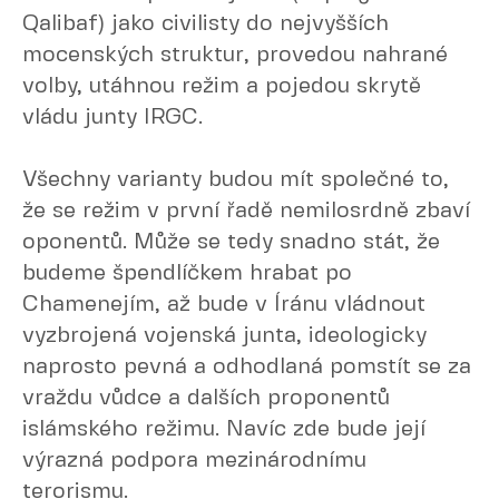
Qalibaf) jako civilisty do nejvyšších
mocenských struktur, provedou nahrané
volby, utáhnou režim a pojedou skrytě
vládu junty IRGC.
Všechny varianty budou mít společné to,
že se režim v první řadě nemilosrdně zbaví
oponentů. Může se tedy snadno stát, že
budeme špendlíčkem hrabat po
Chamenejím, až bude v Íránu vládnout
vyzbrojená vojenská junta, ideologicky
naprosto pevná a odhodlaná pomstít se za
vraždu vůdce a dalších proponentů
islámského režimu. Navíc zde bude její
výrazná podpora mezinárodnímu
terorismu.